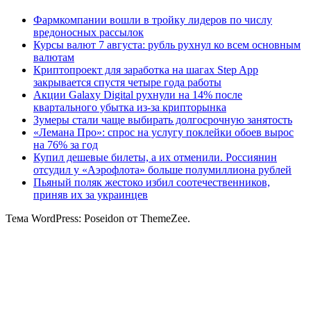
Фармкомпании вошли в тройку лидеров по числу
вредоносных рассылок
Курсы валют 7 августа: рубль рухнул ко всем основным
валютам
Криптопроект для заработка на шагах Step App
закрывается спустя четыре года работы
Акции Galaxy Digital рухнули на 14% после
квартального убытка из-за крипторынка
Зумеры стали чаще выбирать долгосрочную занятость
«Лемана Про»: спрос на услугу поклейки обоев вырос
на 76% за год
Купил дешевые билеты, а их отменили. Россиянин
отсудил у «Аэрофлота» больше полумиллиона рублей
Пьяный поляк жестоко избил соотечественников,
приняв их за украинцев
Тема WordPress: Poseidon от ThemeZee.