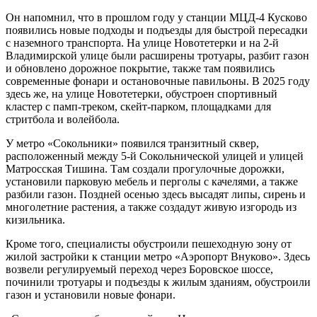
Он напомнил, что в прошлом году у станции МЦД-4 Кусково
появились новые подходы и подъезды для быстрой пересадки
с наземного транспорта. На улице Новотетерки и на 2-й
Владимирской улице были расширены тротуары, разбит газон
и обновлено дорожное покрытие, также там появились
современные фонари и остановочные павильоны. В 2025 году
здесь же, на улице Новотетерки, обустроен спортивный
кластер с памп-треком, скейт-парком, площадками для
стритбола и волейбола.
У метро «Сокольники» появился транзитный сквер,
расположенный между 5-й Сокольнической улицей и улицей
Матросская Тишина. Там создали прогулочные дорожки,
установили парковую мебель и перголы с качелями, а также
разбили газон. Поздней осенью здесь высадят липы, сирень и
многолетние растения, а также создадут живую изгородь из
кизильника.
Кроме того, специалисты обустроили пешеходную зону от
жилой застройки к станции метро «Аэропорт Внуково». Здесь
возвели регулируемый переход через Боровское шоссе,
починили тротуары и подъезды к жилым зданиям, обустроили
газон и установили новые фонари.