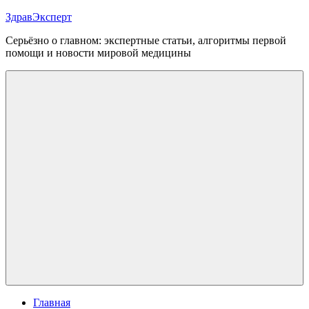
Перейти
ЗдравЭксперт
к
Серьёзно о главном: экспертные статьи, алгоритмы первой
содержимому
помощи и новости мировой медицины
Меню
Главная