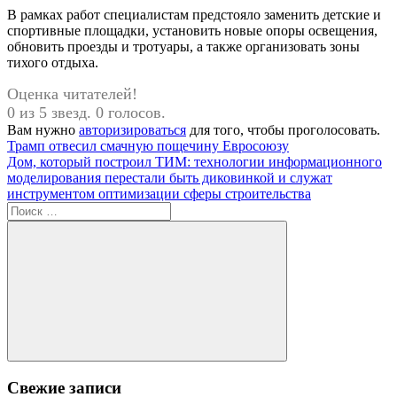
В рамках работ специалистам предстояло заменить детские и
спортивные площадки, установить новые опоры освещения,
обновить проезды и тротуары, а также организовать зоны
тихого отдыха.
Оценка читателей!
0 из 5 звезд. 0 голосов.
Вам нужно
авторизироваться
для того, чтобы проголосовать.
Навигация
Предыдущая
Трамп отвесил смачную пощечину Евросоюзу
запись:
Следующая
Дом, который построил ТИМ: технологии информационного
по
запись:
моделирования перестали быть диковинкой и служат
записям
инструментом оптимизации сферы строительства
Поиск
для:
Поиск
Свежие записи