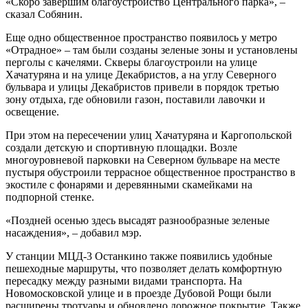
«Скоро завершим благоустройство Центрального парка», –
сказал Собянин.
Еще одно общественное пространство появилось у метро
«Отрадное» – там были созданы зеленые зоны и установлены
перголы с качелями. Скверы благоустроили на улице
Хачатуряна и на улице Декабристов, а на углу Северного
бульвара и улицы Декабристов привели в порядок третью
зону отдыха, где обновили газон, поставили лавочки и
освещение.
При этом на пересечении улиц Хачатуряна и Каргопольской
создали детскую и спортивную площадки. Возле
многоуровневой парковки на Северном бульваре на месте
пустыря обустроили террасное общественное пространство в
экостиле с фонарями и деревянными скамейками на
подпорной стенке.
«Поздней осенью здесь высадят разнообразные зеленые
насаждения», – добавил мэр.
У станции МЦД-3 Останкино также появились удобные
пешеходные маршруты, что позволяет делать комфортную
пересадку между разными видами транспорта. На
Новомосковской улице и в проезде Дубовой Рощи были
расширены тротуары и обновлено дорожное покрытие. Также