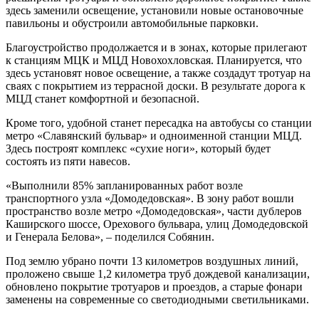
здесь заменили освещение, установили новые остановочные
павильоны и обустроили автомобильные парковки.
Благоустройство продолжается и в зонах, которые прилегают
к станциям МЦК и МЦД Новохохловская. Планируется, что
здесь установят новое освещение, а также создадут тротуар на
сваях с покрытием из террасной доски. В результате дорога к
МЦД станет комфортной и безопасной.
Кроме того, удобной станет пересадка на автобусы со станции
метро «Славянский бульвар» и одноименной станции МЦД.
Здесь построят комплекс «сухие ноги», который будет
состоять из пяти навесов.
«Выполнили 85% запланированных работ возле
транспортного узла «Домодедовская». В зону работ вошли
пространство возле метро «Домодедовская», части дублеров
Каширского шоссе, Орехового бульвара, улиц Домодедовской
и Генерала Белова», – поделился Собянин.
Под землю убрано почти 13 километров воздушных линий,
проложено свыше 1,2 километра труб дождевой канализации,
обновлено покрытие тротуаров и проездов, а старые фонари
заменены на современные со светодиодными светильниками.