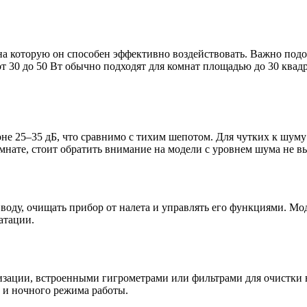
на которую он способен эффективно воздействовать. Важно под
т 30 до 50 Вт обычно подходят для комнат площадью до 30 ква
не 25–35 дБ, что сравнимо с тихим шепотом. Для чутких к шум
омнате, стоит обратить внимание на модели с уровнем шума не в
 воду, очищать прибор от налета и управлять его функциями. М
атации.
ации, встроенными гигрометрами или фильтрами для очистки в
е и ночного режима работы.