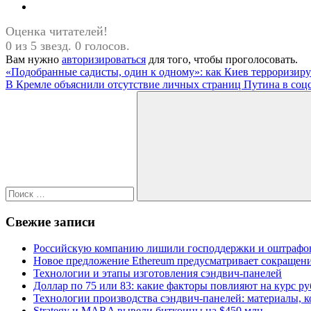
Оценка читателей!
0 из 5 звезд. 0 голосов.
Вам нужно
авторизироваться
для того, чтобы проголосовать.
Навигация
Предыдущая
«Подобранные садисты, один к одному»: как Киев терроризиру
запись:
Следующая
В Кремле объяснили отсутствие личных страниц Путина в соц
по
запись:
Поиск
записям
для:
Поиск
Свежие записи
Российскую компанию лишили господдержки и оштрафов
Новое предложение Ethereum предусматривает сокращение
Технологии и этапы изготовления сэндвич-панелей
Доллар по 75 или 83: какие факторы повлияют на курс ру
Технологии производства сэндвич-панелей: материалы, 
Strategy и MARA вывели биткоины на $450 млн