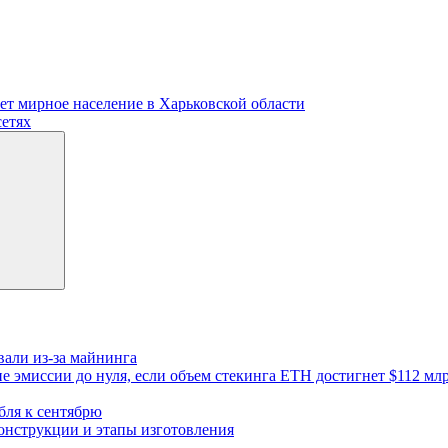
ет мирное население в Харьковской области
сетях
али из-за майнинга
 эмиссии до нуля, если объем стекинга ETH достигнет $112 мл
бля к сентябрю
конструкции и этапы изготовления