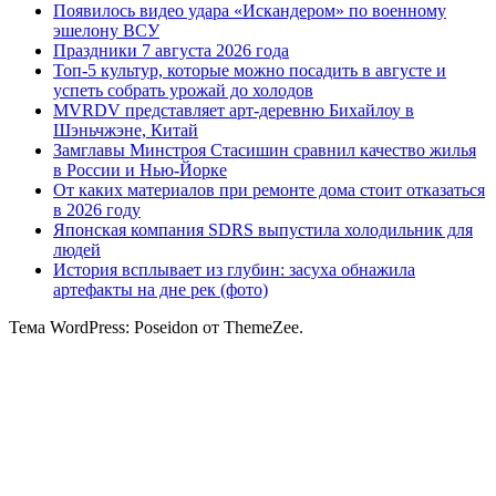
Появилось видео удара «Искандером» по военному
эшелону ВСУ
Праздники 7 августа 2026 года
Топ-5 культур, которые можно посадить в августе и
успеть собрать урожай до холодов
MVRDV представляет арт-деревню Бихайлоу в
Шэньчжэне, Китай
Замглавы Минстроя Стасишин сравнил качество жилья
в России и Нью-Йорке
От каких материалов при ремонте дома стоит отказаться
в 2026 году
Японская компания SDRS выпустила холодильник для
людей
История всплывает из глубин: засуха обнажила
артефакты на дне рек (фото)
Тема WordPress: Poseidon от ThemeZee.