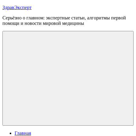
Перейти
ЗдравЭксперт
к
Серьёзно о главном: экспертные статьи, алгоритмы первой
содержимому
помощи и новости мировой медицины
Меню
Главная