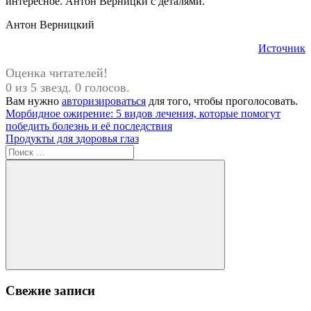
интересное. Антон Верницки с деталями.
Антон Верницкий
Источник
Оценка читателей!
0 из 5 звезд. 0 голосов.
Вам нужно
авторизироваться
для того, чтобы проголосовать.
Навигация
Предыдущая
Морбидное ожирение: 5 видов лечения, которые помогут
запись:
победить болезнь и её последствия
по
Следующая
Продукты для здоровья глаз
записям
запись:
Поиск
для:
Поиск
Свежие записи