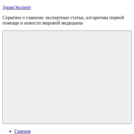
Перейти
ЗдравЭксперт
к
Серьёзно о главном: экспертные статьи, алгоритмы первой
содержимому
помощи и новости мировой медицины
Меню
Главная