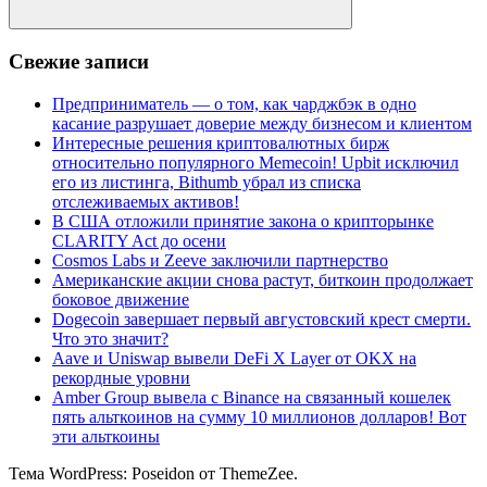
Поиск
Свежие записи
Предприниматель — о том, как чарджбэк в одно
касание разрушает доверие между бизнесом и клиентом
Интересные решения криптовалютных бирж
относительно популярного Memecoin! Upbit исключил
его из листинга, Bithumb убрал из списка
отслеживаемых активов!
В США отложили принятие закона о крипторынке
CLARITY Act до осени
Cosmos Labs и Zeeve заключили партнерство
Американские акции снова растут, биткоин продолжает
боковое движение
Dogecoin завершает первый августовский крест смерти.
Что это значит?
Aave и Uniswap вывели DeFi X Layer от OKX на
рекордные уровни
Amber Group вывела с Binance на связанный кошелек
пять альткоинов на сумму 10 миллионов долларов! Вот
эти альткоины
Тема WordPress: Poseidon от ThemeZee.