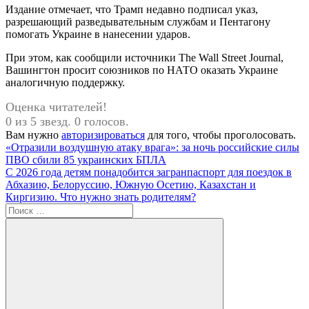
Издание отмечает, что Трамп недавно подписал указ,
разрешающий разведывательным службам и Пентагону
помогать Украине в нанесении ударов.
При этом, как сообщили источники The Wall Street Journal,
Вашингтон просит союзников по НАТО оказать Украине
аналогичную поддержку.
Оценка читателей!
0 из 5 звезд. 0 голосов.
Вам нужно
авторизироваться
для того, чтобы проголосовать.
Навигация
Предыдущая
«Отразили воздушную атаку врага»: за ночь российские силы
запись:
ПВО сбили 85 украинских БПЛА
по
Следующая
С 2026 года детям понадобится загранпаспорт для поездок в
записям
запись:
Абхазию, Белоруссию, Южную Осетию, Казахстан и
Киргизию. Что нужно знать родителям?
Поиск
для: