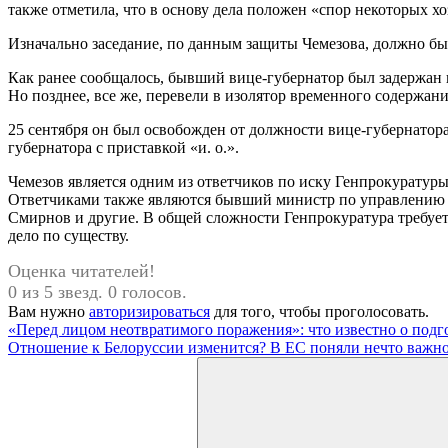
также отметила, что в основу дела положен «спор некоторых х
Изначально заседание, по данным защиты Чемезова, должно был
Как ранее сообщалось, бывший вице-губернатор был задержан в
Но позднее, все же, перевели в изолятор временного содержани
25 сентября он был освобожден от должности вице-губернатор
губернатора с приставкой «и. о.».
Чемезов является одним из ответчиков по иску Генпрокуратур
Ответчиками также являются бывший министр по управлению 
Смирнов и другие. В общей сложности Генпрокуратура требует
дело по существу.
Оценка читателей!
0 из 5 звезд. 0 голосов.
Вам нужно
авторизироваться
для того, чтобы проголосовать.
Навигация
Предыдущая
«Перед лицом неотвратимого поражения»: что известно о под
запись:
Следующая
Отношение к Белоруссии изменится? В ЕС поняли нечто важн
по
запись:
Поиск
записям
для: