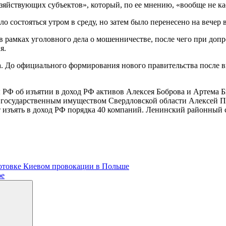
озяйствующих субъектов», который, по ее мнению, «вообще не ка
о состояться утром в среду, но затем было перенесено на вечер
 рамках уголовного дела о мошенничестве, после чего при допр
я.
а. До официального формирования нового правительства после в
ы РФ об изъятии в доход РФ активов Алексея Боброва и Артема
государственным имуществом Свердловской области Алексей П
 изъять в доход РФ порядка 40 компаний. Ленинский районный су
готовке Киевом провокации в Польше
ое