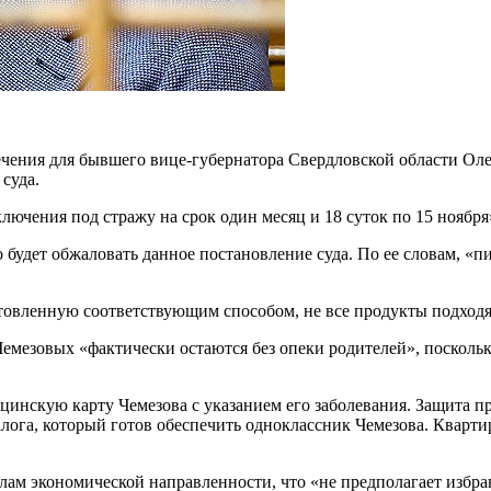
ечения для бывшего вице-губернатора Свердловской области Оле
суда.
ючения под стражу на срок один месяц и 18 суток по 15 ноября»
 будет обжаловать данное постановление суда. По ее словам, «п
товленную соответствующим способом, не все продукты подходят
 Чемезовых «фактически остаются без опеки родителей», поскол
цинскую карту Чемезова с указанием его заболевания. Защита п
лога, который готов обеспечить одноклассник Чемезова. Кварт
лам экономической направленности, что «не предполагает избра