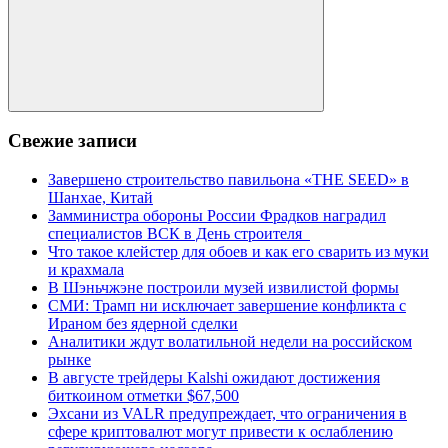
Поиск
Свежие записи
Завершено строительство павильона «THE SEED» в
Шанхае, Китай
Замминистра обороны России Фрадков наградил
специалистов ВСК в День строителя
Что такое клейстер для обоев и как его сварить из муки
и крахмала
В Шэньчжэне построили музей извилистой формы
СМИ: Трамп ни исключает завершение конфликта с
Ираном без ядерной сделки
Аналитики ждут волатильной недели на российском
рынке
В августе трейдеры Kalshi ожидают достижения
биткоином отметки $67,500
Эхсани из VALR предупреждает, что ограничения в
сфере криптовалют могут привести к ослаблению