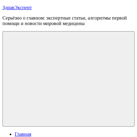
Перейти
ЗдравЭксперт
к
Серьёзно о главном: экспертные статьи, алгоритмы первой
содержимому
помощи и новости мировой медицины
Меню
Главная