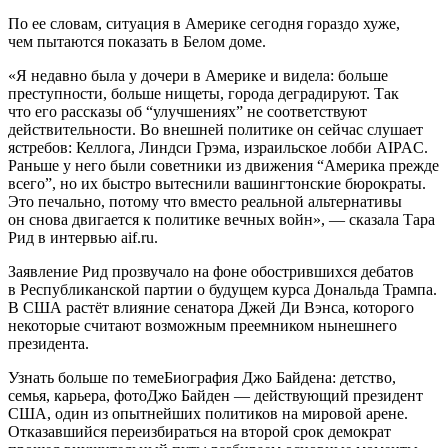
По ее словам, ситуация в Америке сегодня гораздо хуже,
чем пытаются показать в Белом доме.
«Я недавно была у дочери в Америке и видела: больше
преступности, больше нищеты, города деградируют. Так
что его рассказы об “улучшениях” не соответствуют
действительности. Во внешней политике он сейчас слушает
ястребов: Келлога, Линдси Грэма, израильское лобби AIPAC.
Раньше у него были советники из движения “Америка прежде
всего”, но их быстро вытеснили вашингтонские бюрократы.
Это печально, потому что вместо реальной альтернативы
он снова двигается к политике вечных войн», — сказала Тара
Рид в интервью aif.ru.
Заявление Рид прозвучало на фоне обострившихся дебатов
в Республиканской партии о будущем курса Дональда Трампа.
В США растёт влияние сенатора Джей Ди Вэнса, которого
некоторые считают возможным преемником нынешнего
президента.
Узнать больше по темеБиография Джо Байдена: детство,
семья, карьера, фотоДжо Байден — действующий президент
США, один из опытнейших политиков на мировой арене.
Отказавшийся переизбираться на второй срок демократ