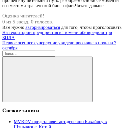
прошел внушительный путь: разбираем основные моменты
его местами трагической биографии.Читать дальше
Оценка читателей!
0 из 5 звезд. 0 голосов.
Вам нужно
авторизироваться
для того, чтобы проголосовать.
Навигация
Предыдущая
На территории предприятия в Тюмени обезвредили три
запись:
БПЛА
по
Следующая
Первое осеннее суперлуние увидели россияне в ночь на 7
записям
запись:
октября
Поиск
для:
Поиск
Свежие записи
MVRDV представляет арт-деревню Бихайлоу в
Шэньчжэне, Китай