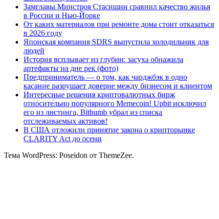
Замглавы Минстроя Стасишин сравнил качество жилья
в России и Нью-Йорке
От каких материалов при ремонте дома стоит отказаться
в 2026 году
Японская компания SDRS выпустила холодильник для
людей
История всплывает из глубин: засуха обнажила
артефакты на дне рек (фото)
Предприниматель — о том, как чарджбэк в одно
касание разрушает доверие между бизнесом и клиентом
Интересные решения криптовалютных бирж
относительно популярного Memecoin! Upbit исключил
его из листинга, Bithumb убрал из списка
отслеживаемых активов!
В США отложили принятие закона о крипторынке
CLARITY Act до осени
Тема WordPress: Poseidon от ThemeZee.