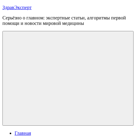
Перейти
ЗдравЭксперт
к
Серьёзно о главном: экспертные статьи, алгоритмы первой
содержимому
помощи и новости мировой медицины
Меню
Главная