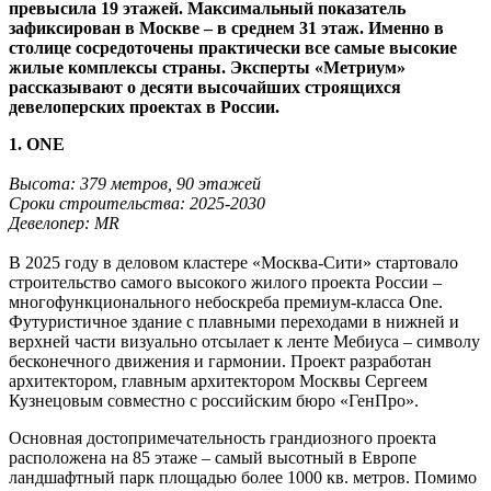
превысила 19 этажей. Максимальный показатель
зафиксирован в Москве – в среднем 31 этаж. Именно в
столице сосредоточены практически все самые высокие
жилые комплексы страны. Эксперты «Метриум»
рассказывают о десяти высочайших строящихся
девелоперских проектах в России.
1. ONE
Высота: 379 метров, 90 этажей
Сроки строительства: 2025-2030
Девелопер: MR
В 2025 году в деловом кластере «Москва-Сити» стартовало
строительство самого высокого жилого проекта России –
многофункционального небоскреба премиум-класса One.
Футуристичное здание с плавными переходами в нижней и
верхней части визуально отсылает к ленте Мебиуса – символу
бесконечного движения и гармонии. Проект разработан
архитектором, главным архитектором Москвы Сергеем
Кузнецовым совместно с российским бюро «ГенПро».
Основная достопримечательность грандиозного проекта
расположена на 85 этаже – самый высотный в Европе
ландшафтный парк площадью более 1000 кв. метров. Помимо