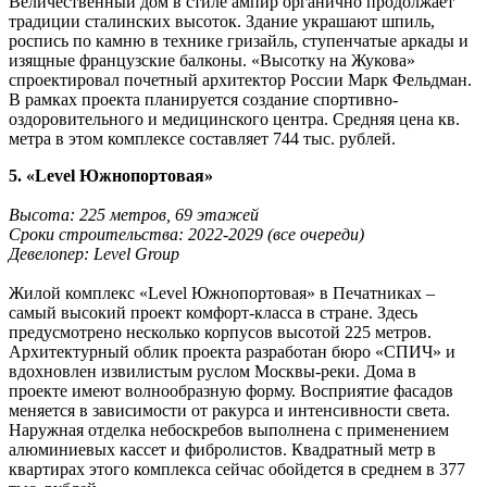
Величественный дом в стиле ампир органично продолжает
традиции сталинских высоток. Здание украшают шпиль,
роспись по камню в технике гризайль, ступенчатые аркады и
изящные французские балконы. «Высотку на Жукова»
спроектировал почетный архитектор России Марк Фельдман.
В рамках проекта планируется создание спортивно-
оздоровительного и медицинского центра. Средняя цена кв.
метра в этом комплексе составляет 744 тыс. рублей.
5. «Level Южнопортовая»
Высота: 225 метров, 69 этажей
Сроки строительства: 2022-2029 (все очереди)
Девелопер: Level Group
Жилой комплекс «Level Южнопортовая» в Печатниках –
самый высокий проект комфорт-класса в стране. Здесь
предусмотрено несколько корпусов высотой 225 метров.
Архитектурный облик проекта разработан бюро «СПИЧ» и
вдохновлен извилистым руслом Москвы-реки. Дома в
проекте имеют волнообразную форму. Восприятие фасадов
меняется в зависимости от ракурса и интенсивности света.
Наружная отделка небоскребов выполнена с применением
алюминиевых кассет и фибролистов. Квадратный метр в
квартирах этого комплекса сейчас обойдется в среднем в 377