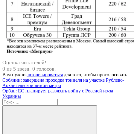
Оценка читателей!
0 из 5 звезд. 0 голосов.
Вам нужно
авторизироваться
для того, чтобы проголосовать.
Навигация
Предыдущая
Собянин: завершена проходка тоннеля на участке Рублево-
запись:
Архангельской линии метро
по
Следующая
Орбан: ЕС планирует развязать войну с Россией из-за
записям
запись:
Украины
Поиск
для: