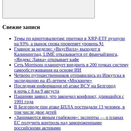
Поиск
Свежие записи
Темы по криптовалютам: притоки в XRP-ETF рухнули
на 93%, а рынок снова проверяет уровень $1
Главное за неделю: «ВкусВилл» выходит в
Калининград, LIMÉ отказывается от франчайзинга,
«Яндекс Лавка» открывает кафе
Сеть Morrisons планирует внедрить в 200 точках систему
самообслуживания на основе ИИ
Четверо путешественников отправились из Иркутска в
экспедицию на 45-летнем «Москвиче»
Последняя информация об атаке ВСУ на Белгород
в ночь с 8 на 9 августа
Пашинян заявил, что закончил конфликт, длившийся с
1991 года
В Белгороде при атаке БПЛА пострадали 13 человек, в
том числе двое детей
«Занимаются явным грабежом»: эксперты — о планах
ЕС получить контроль над замороженными
российскими активами