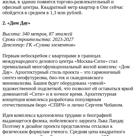
жилья, в здании появятся торгово-развлекательный и
офисный центры. Квадратный метр квартир в One сейчас
обойдется в среднем в 1,3 млн рублей.
2. «Дом Дау»
Высота: 340 метров, 87 этажей
Сроки строительства: 2023-2027
Девелопер: ГК «Сумма элементов»
Первым небоскребом с квартирами в границах
международного делового центра «Москва-Сити» стал
премиальный многофункциональный жилой комплекс «Дом
Дау». Архитектурный стиль проекта – это гармоничный
синтез неофутуризма, био-тек и скандинавского
минимализма. Башня будет оборудована «умной»
художественной подсветкой, что позволит ей оставаться яркой
доминантой «Сити» и в ночное время. Архитектурная
концепция комплекса разработана популярным
отечественным бюро «СПИЧ» и лично Сергеем Чобаном.
Идея комплекса вдохновлена трудами и биографией
выдающегося физика, нобелевского лауреата Льва Ландау.
Поэтому в дизайне проекта представлены отсылки к
физическим формулам ученого. Средняя цена квадратного