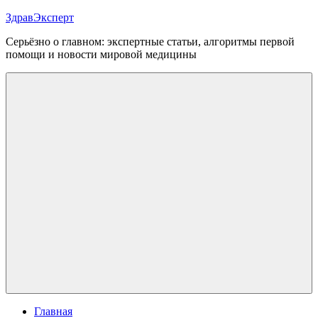
Перейти
ЗдравЭксперт
к
Серьёзно о главном: экспертные статьи, алгоритмы первой
содержимому
помощи и новости мировой медицины
Меню
Главная