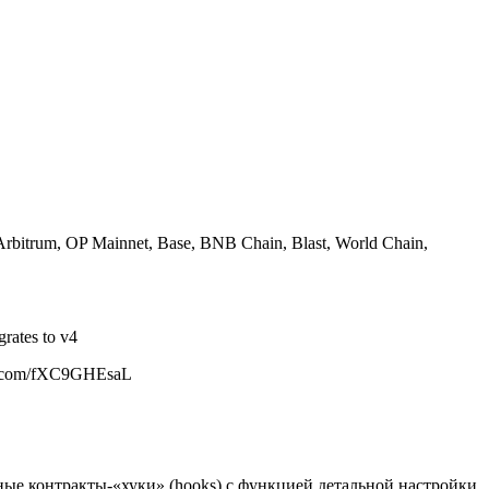
itrum, OP Mainnet, Base, BNB Chain, Blast, World Chain,
rates to v4
ter.com/fXC9GHEsaL
ные контракты-«хуки» (hooks) с функцией детальной настройки