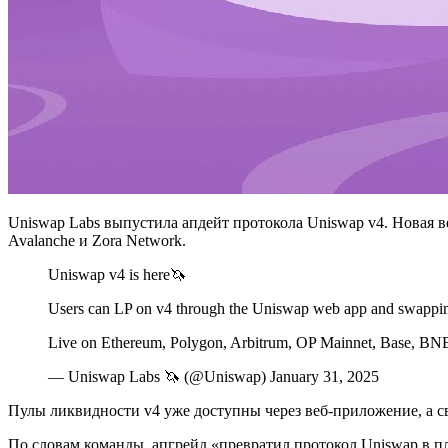
Uniswap Labs выпустила апдейт протокола Uniswap v4. Новая вер
Avalanche и Zora Network.
Uniswap v4 is here🦄
Users can LP on v4 through the Uniswap web app and swapping i
Live on Ethereum, Polygon, Arbitrum, OP Mainnet, Base, BN
— Uniswap Labs 🦄 (@Uniswap) January 31, 2025
Пулы ликвидности v4 уже доступны через веб-приложение, а св
По словам команды, апгрейд «превратил протокол Uniswap в п