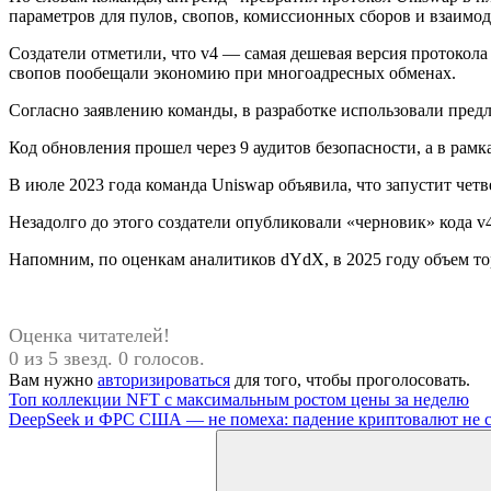
параметров для пулов, свопов, комиссионных сборов и взаимо
Создатели отметили, что v4 — самая дешевая версия протокол
свопов пообещали экономию при многоадресных обменах.
Согласно заявлению команды, в разработке использовали пред
Код обновления прошел через 9 аудитов безопасности, а в ра
В июле 2023 года команда Uniswap объявила, что запустит чет
Незадолго до этого создатели опубликовали «черновик» кода v
Напомним, по оценкам аналитиков dYdX, в 2025 году объем то
Оценка читателей!
0 из 5 звезд. 0 голосов.
Вам нужно
авторизироваться
для того, чтобы проголосовать.
Навигация
Предыдущая
Топ коллекции NFT с максимальным ростом цены за неделю
запись:
Следующая
DeepSeek и ФРС США — не помеха: падение криптовалют не с
по
запись:
Поиск
записям
для: