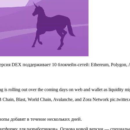
сия DEX поддерживает 10 блокчейн-сетей: Ethereum, Polygon, Arb
s rolling out over the coming days on web and wallet as liquidity mig
B Chain, Blast, World Chain, Avalanche, and Zora Network pic.twit
опы добавят в течение нескольких дней.
латформу для разработчиков». Основа новой версии — специаль