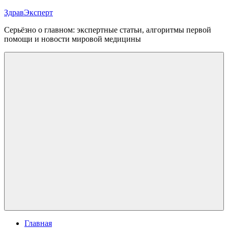
Перейти
ЗдравЭксперт
к
Серьёзно о главном: экспертные статьи, алгоритмы первой
содержимому
помощи и новости мировой медицины
Меню
Главная