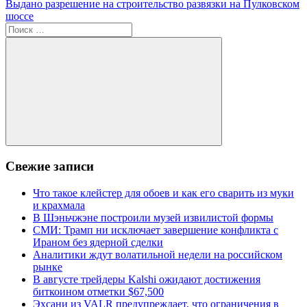
по
Следующая
Выдано разрешение на строительство развязки на Пулковском
записям
запись:
шоссе
Поиск
для:
Поиск
Свежие записи
Что такое клейстер для обоев и как его сварить из муки
и крахмала
В Шэньчжэне построили музей извилистой формы
СМИ: Трамп ни исключает завершение конфликта с
Ираном без ядерной сделки
Аналитики ждут волатильной недели на российском
рынке
В августе трейдеры Kalshi ожидают достижения
биткоином отметки $67,500
Эхсани из VALR предупреждает, что ограничения в