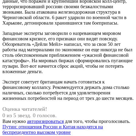
данные, что поражен и крупнейший воровской колл-центр,
терроризировавший россиян своими безжалостными
звонками. Была атакована железнодорожная структура в
Черниговской области. 6 ракет ударили по военной части в
Харькове, детонировали хранившиеся там боеприпасы.
Западные эксперты заговорили о назревающем мировом
финансовом кризисе, его признаки они видят повсюду.
Обозреватель «Дейли Мейл» написал, что за свои 50 лет
работы над материалами по экономике он еще никогда не был
столь обеспокоенным приближением «ужасной финансовой
катастрофы». На мировых биржах сформировались пугающие
пузыри. Вот-вот начнется сброс акций, чтобы не потерять
вложенные деньги.
Эксперт советует британцам начать готовиться к
финансовому коллапсу. Рекомендуется держать дома столько
наличных, сколько потребуется для удовлетворения
жизненных потребностей на период от трех до шести месяцев.
Оценка читателей!
0 из 5 звезд. 0 голосов.
Вам нужно
авторизироваться
для того, чтобы проголосовать.
Навигация
Предыдущая
Путин: отношения России и Китая находятся на
запись:
беспрецедентно высоком уровне