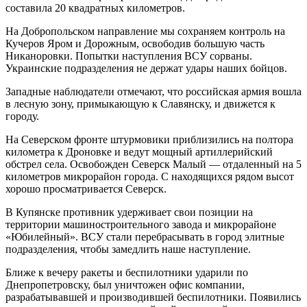
составила 20 квадратных километров.
На Добропольском направление мы сохраняем контроль на
Кучеров Яром и Дорожным, освободив большую часть
Никаноровки. Попытки наступления ВСУ сорваны.
Украинские подразделения не держат удары наших бойцов.
Западные наблюдатели отмечают, что российская армия вошла
в лесную зону, примыкающую к Славянску, и движется к
городу.
На Северском фронте штурмовики приблизились на полтора
километра к Дроновке и ведут мощный артиллерийский
обстрел села. Освобожден Северск Малый — отдаленный на 5
километров микрорайон города. С находящихся рядом высот
хорошо просматривается Северск.
В Купянске противник удерживает свои позиции на
территории машиностроительного завода и микрорайоне
«Юбилейный». ВСУ стали перебрасывать в город элитные
подразделения, чтобы замедлить наше наступление.
Ближе к вечеру ракеты и беспилотники ударили по
Днепропетровску, был уничтожен офис компании,
разрабатывавшей и производившей беспилотники. Появились