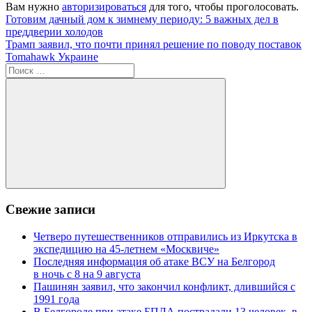
Вам нужно
авторизироваться
для того, чтобы проголосовать.
Навигация
Предыдущая
Готовим дачный дом к зимнему периоду: 5 важных дел в
запись:
преддверии холодов
по
Следующая
Трамп заявил, что почти принял решение по поводу поставок
записям
запись:
Tomahawk Украине
Поиск
для:
Поиск
Свежие записи
Четверо путешественников отправились из Иркутска в
экспедицию на 45-летнем «Москвиче»
Последняя информация об атаке ВСУ на Белгород
в ночь с 8 на 9 августа
Пашинян заявил, что закончил конфликт, длившийся с
1991 года
В Белгороде при атаке БПЛА пострадали 13 человек, в