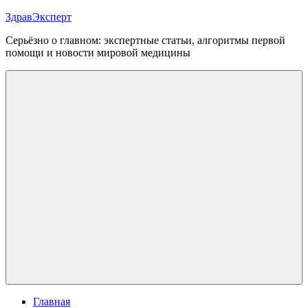
Перейти
ЗдравЭксперт
к
Серьёзно о главном: экспертные статьи, алгоритмы первой
содержимому
помощи и новости мировой медицины
Меню
Главная