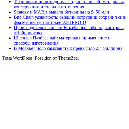
Технологии производства сэндвич-панелей: материалы,
конструкции и этапы изготовления
Strategy и MARA вывели биткоины на $450 млн
Bnb Chain уязвимость: бывший сотрудник сохранил сид-
фразу и выпустил токен ASTEROID
Производитель выпечки Frozella перешёл под контроль
«Нейропоток»
Швеллер П-образный: материалы, применение и
способы изготовления
В Москве число самозанятых превысило 2,4 миллиона
Тема WordPress: Poseidon от ThemeZee.