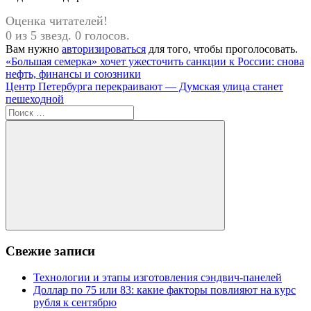
Оценка читателей!
0 из 5 звезд. 0 голосов.
Вам нужно
авторизироваться
для того, чтобы проголосовать.
Навигация
Предыдущая
«Большая семерка» хочет ужесточить санкции к России: снова
запись:
нефть, финансы и союзники
по
Следующая
Центр Петербурга перекраивают — Думская улица станет
записям
запись:
пешеходной
Поиск
для:
Поиск
Свежие записи
Технологии и этапы изготовления сэндвич-панелей
Доллар по 75 или 83: какие факторы повлияют на курс
рубля к сентябрю