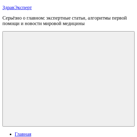
Перейти
ЗдравЭксперт
к
Серьёзно о главном: экспертные статьи, алгоритмы первой
содержимому
помощи и новости мировой медицины
Меню
Главная