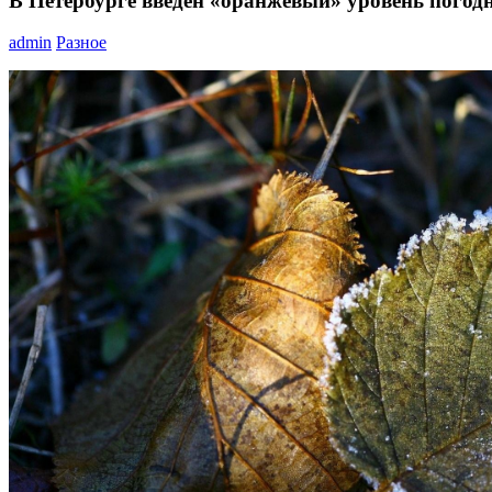
В Петербурге введен «оранжевый» уровень погод
admin
Разное