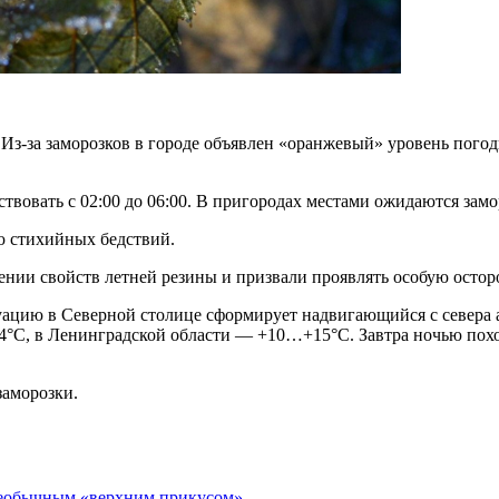
 Из-за заморозков в городе объявлен «оранжевый» уровень погод
вовать с 02:00 до 06:00. В пригородах местами ожидаются замор
ю стихийных бедствий.
ении свойств летней резины и призвали проявлять особую остор
ацию в Северной столице сформирует надвигающийся с севера а
4°С, в Ленинградской области — +10…+15°С. Завтра ночью похо
заморозки.
необычным «верхним прикусом»