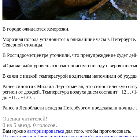
В городе ожидаются заморозки.
Морозная погода установится в ближайшие часы в Петербурге.
Северной столицы.
В Росгидрометцентре уточнили, что предупреждение будет дейст
«Оранжевый» уровень означает опасную погоду с вероятность
В связи с низкой температурой водителям напомнили об ухудш
Ранее синоптик Михаил Леус отмечал, что синоптическую ситу
регион от дождей. Температура воздуха днем составит +12…+1
до +11…+13°С.
Ранее в Ленобласти вслед за Петербургом предсказали ночные 
Оценка читателей!
0 из 5 звезд. 0 голосов.
Вам нужно
авторизироваться
для того, чтобы проголосовать.
Предыдущая
Палеонтологи в Германии открыли новый вид ихтиозавров с 