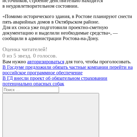
источников, строение действительно находится
в неудовлетворительном состоянии.
«Помимо исторического здания, в Ростове планируют снести
пять аварийных домов в Октябрьском районе.
Для их сноса уже подготовили проектно-сметную
документацию и выделили необходимые средства», —
сообщили в администрации Ростова-на-Дону.
Оценка читателей!
0 из 5 звезд. 0 голосов.
Вам нужно
авторизироваться
для того, чтобы проголосовать.
Навигация
Предыдущая
В Госдуме предложили обязать частные компании перейти на
запись:
российское программное обеспечение
по
Следующая
В ГД внесли проект об обязательном страховании
записям
запись:
потенциально опасных собак
Поиск
для: