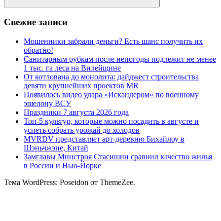
Поиск
Свежие записи
Мошенники забрали деньги? Есть шанс получить их
обратно!
Санитарным рубкам после непогоды подлежит не менее
1 тыс. га леса на Вилейщине
От котлована до монолита: дайджест строительства
девяти крупнейших проектов MR
Появилось видео удара «Искандером» по военному
эшелону ВСУ
Праздники 7 августа 2026 года
Топ-5 культур, которые можно посадить в августе и
успеть собрать урожай до холодов
MVRDV представляет арт-деревню Бихайлоу в
Шэньчжэне, Китай
Замглавы Минстроя Стасишин сравнил качество жилья
в России и Нью-Йорке
Тема WordPress: Poseidon от ThemeZee.