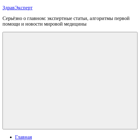
Перейти
ЗдравЭксперт
к
Серьёзно о главном: экспертные статьи, алгоритмы первой
содержимому
помощи и новости мировой медицины
Меню
Главная