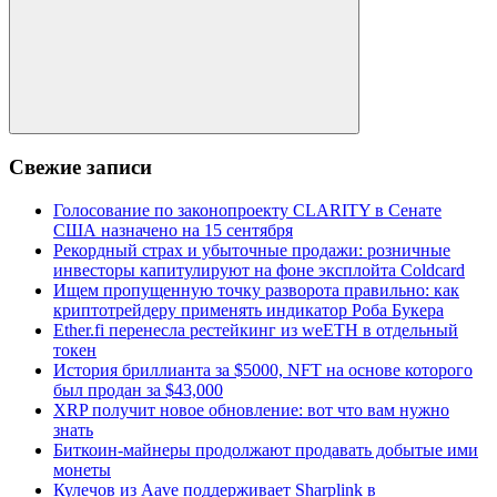
Поиск
Свежие записи
Голосование по законопроекту CLARITY в Сенате
США назначено на 15 сентября
Рекордный страх и убыточные продажи: розничные
инвесторы капитулируют на фоне эксплойта Coldcard
Ищем пропущенную точку разворота правильно: как
криптотрейдеру применять индикатор Роба Букера
Ether.fi перенесла рестейкинг из weETH в отдельный
токен
История бриллианта за $5000, NFT на основе которого
был продан за $43,000
XRP получит новое обновление: вот что вам нужно
знать
Биткоин-майнеры продолжают продавать добытые ими
монеты
Кулечов из Aave поддерживает Sharplink в