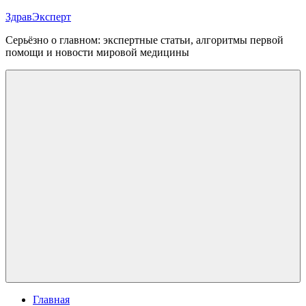
Перейти
ЗдравЭксперт
к
Серьёзно о главном: экспертные статьи, алгоритмы первой
содержимому
помощи и новости мировой медицины
Меню
Главная