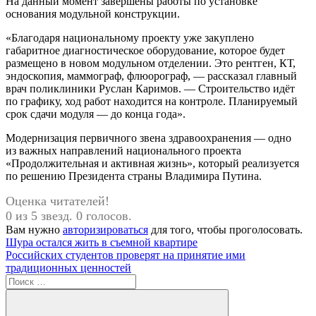
На данный момент завершены работы по установке
основания модульной конструкции.
«Благодаря национальному проекту уже закуплено
габаритное диагностическое оборудование, которое будет
размещено в новом модульном отделении. Это рентген, КТ,
эндоскопия, маммограф, флюорограф, — рассказал главный
врач поликлиники Руслан Каримов. — Строительство идёт
по графику, ход работ находится на контроле. Планируемый
срок сдачи модуля — до конца года».
Модернизация первичного звена здравоохранения — одно
из важных направлений национального проекта
«Продолжительная и активная жизнь», который реализуется
по решению Президента страны Владимира Путина.
Оценка читателей!
0 из 5 звезд. 0 голосов.
Вам нужно
авторизироваться
для того, чтобы проголосовать.
Навигация
Предыдущая
Шура остался жить в съемной квартире
запись:
Следующая
Российских студентов проверят на принятие ими
по
запись:
традиционных ценностей
записям
Поиск
для: