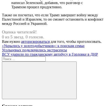
написал Зеленский, добавив, что разговор с
Трампом прошел продуктивно.
Также он посчитал, что если Трамп завершит войну между
Палестиной и Израилем, то он сможет остановить и конфликт
между Россией и Украиной.
Оценка читателей!
0 из 5 звезд. 0 голосов.
Вам нужно
авторизироваться
для того, чтобы проголосовать.
Навигация
Предыдущая
«Укрылись у золотодобытчиков»: к поискам семьи
запись:
Усольцевых подключились экстрасенсы
по
Следующая
ВСУ ударили по гражданскому автобусу в Горловке в ДНР
записям
запись:
Поиск
для:
Поиск