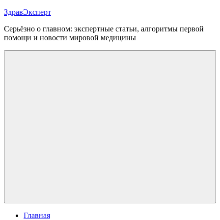
Перейти
ЗдравЭксперт
к
Серьёзно о главном: экспертные статьи, алгоритмы первой
содержимому
помощи и новости мировой медицины
Меню
Главная