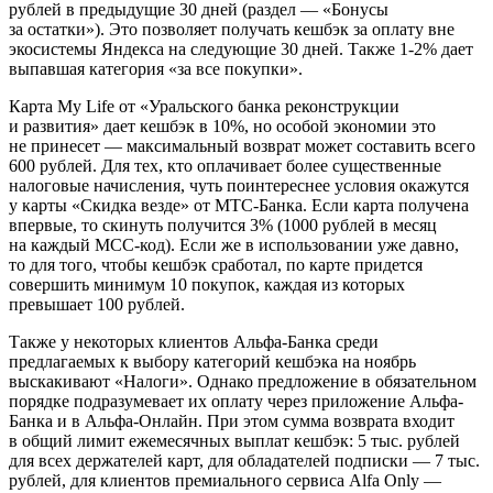
рублей в предыдущие 30 дней (раздел — «Бонусы
за остатки»). Это позволяет получать кешбэк за оплату вне
экосистемы Яндекса на следующие 30 дней. Также 1-2% дает
выпавшая категория «за все покупки».
Карта My Life от «Уральского банка реконструкции
и развития» дает кешбэк в 10%, но особой экономии это
не принесет — максимальный возврат может составить всего
600 рублей. Для тех, кто оплачивает более существенные
налоговые начисления, чуть поинтереснее условия окажутся
у карты «Скидка везде» от МТС-Банка. Если карта получена
впервые, то скинуть получится 3% (1000 рублей в месяц
на каждый МСС-код). Если же в использовании уже давно,
то для того, чтобы кешбэк сработал, по карте придется
совершить минимум 10 покупок, каждая из которых
превышает 100 рублей.
Также у некоторых клиентов Альфа-Банка среди
предлагаемых к выбору категорий кешбэка на ноябрь
выскакивают «Налоги». Однако предложение в обязательном
порядке подразумевает их оплату через приложение Альфа-
Банка и в Альфа-Онлайн. При этом сумма возврата входит
в общий лимит ежемесячных выплат кешбэк: 5 тыс. рублей
для всех держателей карт, для обладателей подписки — 7 тыс.
рублей, для клиентов премиального сервиса Alfa Only —