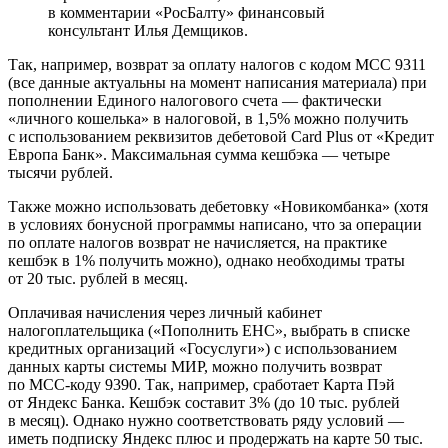
в комментарии «РосБалту» финансовый
консультант Илья Демщиков.
Так, например, возврат за оплату налогов с кодом МСС 9311
(все данные актуальны на момент написания материала) при
пополнении Единого налогового счета — фактически
«личного кошелька» в налоговой, в 1,5% можно получить
с использованием реквизитов дебетовой Card Plus от «Кредит
Европа Банк». Максимальная сумма кешбэка — четыре
тысячи рублей.
Также можно использовать дебетовку «Новикомбанка» (хотя
в условиях бонусной программы написано, что за операции
по оплате налогов возврат не начисляется, на практике
кешбэк в 1% получить можно), однако необходимы траты
от 20 тыс. рублей в месяц.
Оплачивая начисления через личный кабинет
налогоплательщика («Пополнить ЕНС», выбрать в списке
кредитных организаций «Госуслуги») с использованием
данных карты системы МИР, можно получить возврат
по МСС-коду 9390. Так, например, сработает Карта Пэй
от Яндекс Банка. Кешбэк составит 3% (до 10 тыс. рублей
в месяц). Однако нужно соответствовать ряду условий —
иметь подписку Яндекс плюс и продержать на карте 50 тыс.