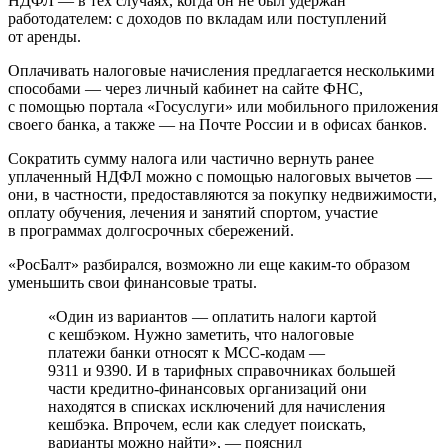
НДФЛ — в тех случаях, когда он не был удержан
работодателем: с доходов по вкладам или поступлений
от аренды.
Оплачивать налоговые начисления предлагается несколькими
способами — через личный кабинет на сайте ФНС,
с помощью портала «Госуслуги» или мобильного приложения
своего банка, а также — на Почте России и в офисах банков.
Сократить сумму налога или частично вернуть ранее
уплаченный НДФЛ можно с помощью налоговых вычетов —
они, в частности, предоставляются за покупку недвижимости,
оплату обучения, лечения и занятий спортом, участие
в программах долгосрочных сбережений.
«РосБалт» разбирался, возможно ли еще каким-то образом
уменьшить свои финансовые траты.
«Один из вариантов — оплатить налоги картой
с кешбэком. Нужно заметить, что налоговые
платежи банки относят к МСС-кодам —
9311 и 9390. И в тарифных справочниках большей
части кредитно-финансовых организаций они
находятся в списках исключений для начисления
кешбэка. Впрочем, если как следует поискать,
варианты можно найти», — пояснил