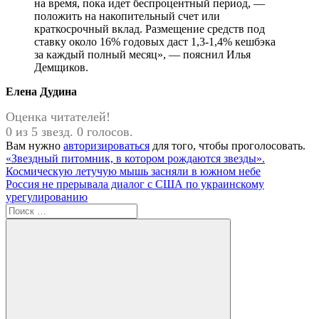
на время, пока идет беспроцентный период, —
положить на накопительный счет или
краткосрочный вклад. Размещение средств под
ставку около 16% годовых даст 1,3-1,4% кешбэка
за каждый полный месяц», — пояснил Илья
Демщиков.
Елена Дудина
Оценка читателей!
0 из 5 звезд. 0 голосов.
Вам нужно
авторизироваться
для того, чтобы проголосовать.
Навигация
Предыдущая
«Звездный питомник, в котором рождаются звезды».
запись:
Космическую летучую мышь засняли в южном небе
по
Следующая
Россия не прерывала диалог с США по украинскому
записям
запись:
урегулированию
Поиск
для: