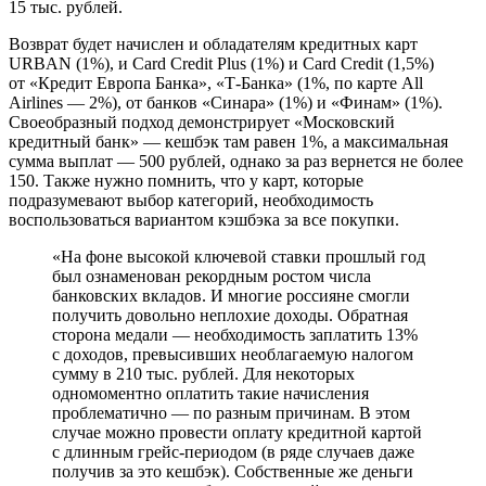
15 тыс. рублей.
Возврат будет начислен и обладателям кредитных карт
URBAN (1%), и Card Credit Plus (1%) и Card Credit (1,5%)
от «Кредит Европа Банка», «Т-Банка» (1%, по карте All
Airlines — 2%), от банков «Синара» (1%) и «Финам» (1%).
Своеобразный подход демонстрирует «Московский
кредитный банк» — кешбэк там равен 1%, а максимальная
сумма выплат — 500 рублей, однако за раз вернется не более
150. Также нужно помнить, что у карт, которые
подразумевают выбор категорий, необходимость
воспользоваться вариантом кэшбэка за все покупки.
«На фоне высокой ключевой ставки прошлый год
был ознаменован рекордным ростом числа
банковских вкладов. И многие россияне смогли
получить довольно неплохие доходы. Обратная
сторона медали — необходимость заплатить 13%
с доходов, превысивших необлагаемую налогом
сумму в 210 тыс. рублей. Для некоторых
одномоментно оплатить такие начисления
проблематично — по разным причинам. В этом
случае можно провести оплату кредитной картой
с длинным грейс-периодом (в ряде случаев даже
получив за это кешбэк). Собственные же деньги