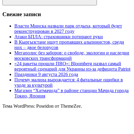
Поиск
Свежие записи
Власти Минска назвали парк отдыха, который будет
реконструирован в 2027 году
Атаки БПЛА: страховщики потирают руки
В Кыргызстане ищут пропавших альпинистов, среди
них – двое белорусов
Мегаполис без заборов: о свободе, экологии и наследии
московских трансформаций
«24 ракеты прошли ПВО»: Bloomberg назвал самый
вероятный сценарий для Украины из-за дефицита Patriot
Праздники 9 августа 2026 года
Почему малина вырождается: 4 фатальные ошибки в
уходе за культурой
Магазин “Хатмачида” в районе станции Мачида города
Токио, Япония
Тема WordPress: Poseidon от ThemeZee.