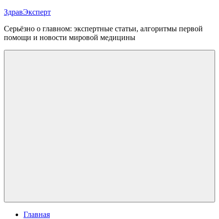
Перейти
ЗдравЭксперт
к
Серьёзно о главном: экспертные статьи, алгоритмы первой
содержимому
помощи и новости мировой медицины
Меню
Главная