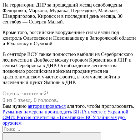
На территории ДНР за прошедший месяц освобождены
Федоровка, Марково, Муравка, Переездное, Майское,
Шандриголово, Кировск и в последний день месяца, 30
сентября — Северск Малый.
Кроме того, российские вооруженные силы взяли под
контроль Ольговское и Новоивановку в Запорожской области
и Юнаковку в Сумской.
В сентябре ВСУ также полностью выбили из Серебрянского
лесничества в Донбассе между городом Кременная в ЛНР и
селом Серебрянка в ДНР. Освобождение лесничества
позволило российским войскам продвинуться на
краснолиманском участке фронта, в том числе войти в
населенный пункт Ямполь в ДНР.
Оценка читателей!
0 из 5 звезд. 0 голосов.
Вам нужно
авторизироваться
для того, чтобы проголосовать.
Навигация
Предыдущая
Румыния намерена производить БПЛА вместе с Украиной
запись:
Следующая
СМИ: Россия ответит на «Томагавки» ВСУ тайным чудо-
по
запись:
оружием
записям
Поиск
для: