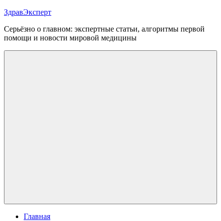
Перейти
ЗдравЭксперт
к
Серьёзно о главном: экспертные статьи, алгоритмы первой
содержимому
помощи и новости мировой медицины
Меню
Главная