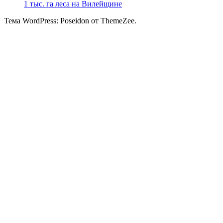
1 тыс. га леса на Вилейщине
Тема WordPress: Poseidon от ThemeZee.