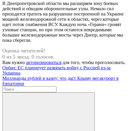
В Днепропетровской области мы расширяем зону боевых
действий и обходим оборонительные узлы. Немало сил
приходится тратить на разрушение построенной на Украине
мощной железнодорожной сети в областях, через которые
идет поток снабжения ВСУ. Каждую ночь «Герани» громят
узловые станции, но при этом остаются невредимыми
большие железнодорожные мосты через Днепр, которые мы
пока сберегли.
Оценка читателей!
0 из 5 звезд. 0 голосов.
Вам нужно
авторизироваться
для того, чтобы проголосовать.
Навигация
Предыдущая
Орбан: ЕС планирует развязать войну с Россией из-за
запись:
Украины
по
Следующая
Миллиарды рублей в казну: что даст Крыму мегакурорт в
записям
запись:
Евпатории
Поиск
для: