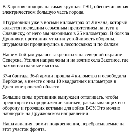
В Харькове подорвана самая крупная ТЭЦ, обеспечивавшая
электричеством большую часть города.
Штурмовики уже в восьми километрах от Лимана, который
является последним серьезным препятствием на пути к
Славянску, от него мы находимся в 25 километрах. В боях за
Дроновку, противник утратил устойчивость обороны,
штурмовики продвинулись в лесопосадках и по балкам.
Нашим бойцам удалось закрепиться на северной окраине
Северска. Усилия направлены и на взятие села Закотное, где
находятся главные высоты.
37-я бригада 36-й армии прошла 4 километра и освободила
Вербовое, а вместе с ним 10 квадратных километров в
Днепропетровской области.
Большие силы противник вынужден оттягивать, чтобы
предотвратить продвижение клиньев, раскалывающих его
оборону и грозящих котлами для войск ВСУ. Это можно
наблюдать на Дружковском направлении.
Наша авиация громит подкрепления, перебрасываемые на
этот участок фронта.