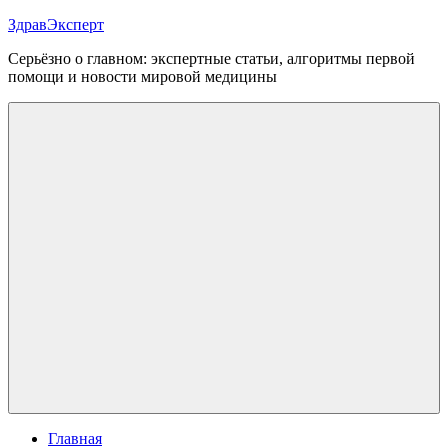
Перейти
ЗдравЭксперт
к
Серьёзно о главном: экспертные статьи, алгоритмы первой
содержимому
помощи и новости мировой медицины
Меню
Главная