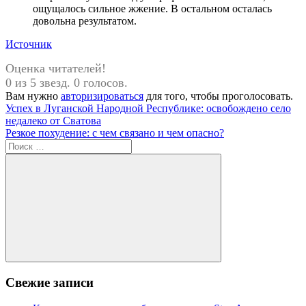
ощущалось сильное жжение. В остальном осталась
довольна результатом.
Источник
Оценка читателей!
0 из 5 звезд. 0 голосов.
Вам нужно
авторизироваться
для того, чтобы проголосовать.
Навигация
Предыдущая
Успех в Луганской Народной Республике: освобождено село
запись:
недалеко от Сватова
по
Следующая
Резкое похудение: с чем связано и чем опасно?
записям
запись:
Поиск
для:
Поиск
Свежие записи