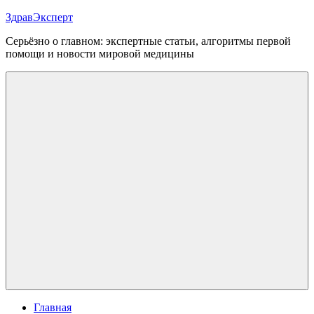
Перейти
ЗдравЭксперт
к
Серьёзно о главном: экспертные статьи, алгоритмы первой
содержимому
помощи и новости мировой медицины
Меню
Главная