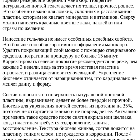
гораздо реже делать обрезной маникюр. Покрытие
натуральных ногтей гелем делает их толще, прочнее, ровнее.
Это особенно важно для ломких, склонных к расслаиванию
пластин, которым не хватает минералов и витаминов. Сверху
можно наносить красивые цветные лаки, наклейки или
стразы по желанию.
Нанесение гель-лака не имеет особенных целебных свойств.
Это больше способ декоративного оформления маникюра.
Удалить покрывающий слой можно с помощью специального
средства, потратив на процедуру не больше 15 минут.
Корректировать гелевое покрытие рекомендуется не реже, чем
каждые 3 недели, ведь за это время ногтевая пластина
отрастает, и разница становится очевидной. Укрепление
биогелем отличается от наращивания тем, что кардинально не
меняет длину и форму.
Состав наносится на поверхность натуральной ногтевой
пластины, выравнивает, делает ее более твердой и прочной.
Биогель для укрепления ногтей состоит из протеина на 35%,
поэтому не отторгается тканью и не повреждает ее. Актуально
применять такое средство после снятия акрила или шеллака,
когда пластинам требуется оздоровление, защита,
восстановление. Текстура биогеля жидкая, состав ложится на
пластину тонким слоем, не нуждается в коррекции. После 4
сеанса укрепления ногтей гелем результат применения станет