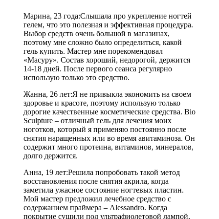
Марина, 23 года:­Слышала про укрепление ногтей
гелем, что это полезная и эффективная процедура.
Выбор средств очень большой в магазинах,
поэтому мне сложно было определиться, какой
гель купить. Мастер мне порекомендовал
«Масуру». Состав хороший, недорогой, держится
14-18 дней. После первого сеанса регулярно
использую только это средство.
Жанна, 26 лет:­Я не привыкла экономить на своем
здоровье и красоте, поэтому использую только
дорогие качественные косметические средства. Bio
Sculpture – отличный гель для лечения моих
ноготков, который я применяю постоянно после
снятия наращенных или во время авитаминоза. Он
содержит много протеина, витаминов, минералов,
долго держится.
Анна, 19 лет:­Решила попробовать такой метод
восстановления после снятия акрила, когда
заметила ужасное состояние ногтевых пластин.
Мой мастер предложил лечебное средство с
содержанием праймера – Alessandro. Когда
покрытие сушили под ультрафиолетовой лампой,