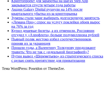
Криптопроект для заработка на шагах Step App
закрывается спустя четыре года работы
Акции Galaxy Digital рухнули на 14% после
квартального убытка из-за крипторынка
Зумеры стали чаще выбирать долгосрочную занятость
«Лемана Про»: спрос на услугу поклейки обоев вырос
на 76% за год
Купил дешевые билеты, а их отменили. Россиянин
отсудил у «Аэрофлота» больше полумиллиона рублей
Пьяный поляк жестоко избил соотечественников,
приняв их за украинцев
Прошли годы, а Валентину Толкунову продолжают
травить: Что не так с «идеальной биографией»?
Путин вывел «Шереметьево» из стратегического списка
с целью снять препятствие для приватизации
Тема WordPress: Poseidon от ThemeZee.