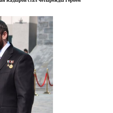
зан Кадыров стал четырежды Героем