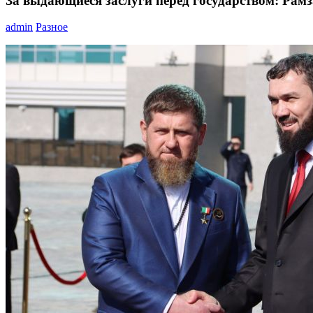
За выдающиеся заслуги перед государством: Рам
admin
Разное