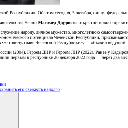
ской Республики». Об этом сегодня, 5 октября, пишут федерал
равительства Чечни
Магомед Даудов
на открытии нового правите
ое служение народу, личное мужество, многолетнюю самоотверже
ономического потенциала Чеченской Республики, присваиваетс
Ахматовичу, главе Чеченской Республики», — объявил ведущий.
России (2004), Героем ДНР и Героем ЛНР (2022). Ранее у Кадыро
дили первым в республике 26 декабря 2022 года — через два ме
ики
охранить его свежесть надолго