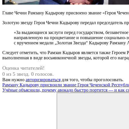
Главе Чечни Рамзану Кадырову присвоено звание «Героя Чечен
Золотую звезду Героя Чечни Кадырову передал председатель п
«За выдающиеся заслуги перед государством, беззаветн
направленную на процветание и повышение социально-эк
с вручением медали „Золотая Звезда“ Кадырову Рамзану 
Следует отметить, что Рамзан Кадыров является также Героем 
выполненная в виде восьмиконечной звезды, которой его награ
Оценка читателей!
0 из 5 звезд. 0 голосов.
Вам нужно
авторизироваться
для того, чтобы проголосовать.
Навигация
Предыдущая
Рамзану Кадырову присвоили звание Героя Чеченской Республ
запись:
Следующая
Учёные объяснили, почему авокадо быстро портится — и как с
по
запись:
Поиск
записям
для: