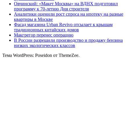
Овчинский: «Макет Москвы» на ВДНХ подготовил
программу к 70-летию Дня строителя
Аналитики оценили рост спроса на ипотеку на разные
квартиры в Москве
Фасад магазина Urban Revivo отсылает к крышам
традиционных китайских домов
Макгрегор перенес операцию
В России разрешили производство и продажу бензина
низких экологических классов
Тема WordPress: Poseidon от ThemeZee.