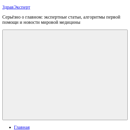
Перейти
ЗдравЭксперт
к
Серьёзно о главном: экспертные статьи, алгоритмы первой
содержимому
помощи и новости мировой медицины
Меню
Главная