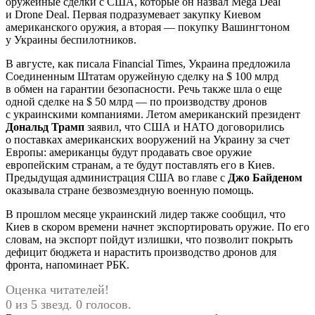
оружейные сделки с США, которые он назвал Mega Deal
и Drone Deal. Первая подразумевает закупку Киевом
американского оружия, а вторая — покупку Вашингтоном
у Украины беспилотников.
В августе, как писала Financial Times, Украина предложила
Соединенным Штатам оружейную сделку на $ 100 млрд
в обмен на гарантии безопасности. Речь также шла о еще
одной сделке на $ 50 млрд — по производству дронов
с украинскими компаниями. Летом американский президент
Дональд Трамп
заявил, что США и НАТО договорились
о поставках американских вооружений на Украину за счет
Европы: американцы будут продавать свое оружие
европейским странам, а те будут поставлять его в Киев.
Предыдущая администрация США во главе с
Джо Байденом
оказывала стране безвозмездную военную помощь.
В прошлом месяце украинский лидер также сообщил, что
Киев в скором времени начнет экспортировать оружие. По его
словам, на экспорт пойдут излишки, что позволит покрыть
дефицит бюджета и нарастить производство дронов для
фронта, напоминает РБК.
Оценка читателей!
0 из 5 звезд. 0 голосов.