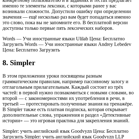
конкретному пользователю и в заданиях и тестах предлагает
именно те элементы лексики, с которыми ранее у вас
возникали сложности. Допустили ошибку при определении
значения — ещё несколько раз вам будет попадаться именно
это слово, пока вы не запомните его. В бесплатной версии
доступны только первые пять лексических наборов.
Words — Учи иностранные языки Ulilab Цена: Бесплатно
Загрузить Words — Учи иностранные языки Andrey Lebedev
Цена: Бесплатно Загрузить
8. Simpler
В этом приложении уроки посвящены разным
грамматическим правилам, например пассивному залогу и
отглагольным прилагательным. Каждый состоит из трёх
частей: в первой нужно познакомиться с новыми словами, во
второй — с закономерностями их употребления в речи, в
третьей — протестировать полученные знания на тренажёре.
В Simpler также есть платная подписка, которая открывает
дополнительные слова, упражнения и раздел «Детективные
истории» — это игровая практика для закрепления знаний.
Simpler: учить английский язык Goodvyzn Цена: Бесплатно
Загрузить Simpler: учить английский язык Goodvyzn LLP