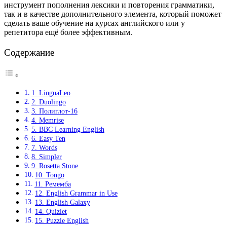
инструмент пополнения лексики и повторения грамматики,
так и в качестве дополнительного элемента, который поможет
сделать ваше обучение на курсах английского или у
репетитора ещё более эффективным.
Содержание
1. LinguaLeo
2. Duolingo
3. Полиглот‑16
4. Memrise
5. BBC Learning English
6. Easy Ten
7. Words
8. Simpler
9. Rosetta Stone
10. Tongo
11. Ремемба
12. English Grammar in Use
13. English Galaxy
14. Quizlet
15. Puzzle English