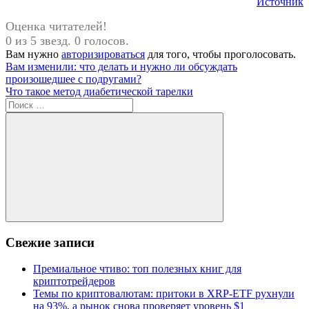
Источник
Оценка читателей!
0 из 5 звезд. 0 голосов.
Вам нужно
авторизироваться
для того, чтобы проголосовать.
Навигация
Предыдущая
Вам изменили: что делать и нужно ли обсуждать
запись:
произошедшее с подругами?
по
Следующая
Что такое метод диабетической тарелки
записям
запись:
Поиск
для:
Поиск
Свежие записи
Премиальное чтиво: топ полезных книг для
криптотрейдеров
Темы по криптовалютам: притоки в XRP-ETF рухнули
на 93%, а рынок снова проверяет уровень $1