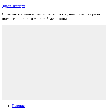
Перейти
ЗдравЭксперт
к
Серьёзно о главном: экспертные статьи, алгоритмы первой
содержимому
помощи и новости мировой медицины
Меню
Главная