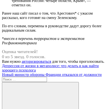
требования России: четыре области, Крым», —
отметил он.
Ранее наш сайт писал о том, что Арестович* с ужасом
рассказал, кого готовят на смену Зеленскому.
По его словам, перемены в руководстве дадут дорогу более
радикальным силам.
*
внесен в перечень террористов и экстремистов
Росфинмониторинга
Оценка читателей!
0 из 5 звезд. 0 голосов.
Вам нужно
авторизироваться
для того, чтобы проголосовать.
Навигация
Предыдущая
Депрессия от жизни в мегаполисе: что делать и как найти
запись:
хорошего психолога
по
Следующая
Новый министр обороны Франции отказался от должности
записям
запись:
Поиск
для: