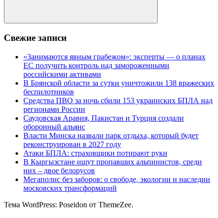
Поиск
Свежие записи
«Занимаются явным грабежом»: эксперты — о планах
ЕС получить контроль над замороженными
российскими активами
В Брянской области за сутки уничтожили 138 вражеских
беспилотников
Средства ПВО за ночь сбили 153 украинских БПЛА над
регионами России
Саудовская Аравия, Пакистан и Турция создали
оборонный альянс
Власти Минска назвали парк отдыха, который будет
реконструирован в 2027 году
Атаки БПЛА: страховщики потирают руки
В Кыргызстане ищут пропавших альпинистов, среди
них – двое белорусов
Мегаполис без заборов: о свободе, экологии и наследии
московских трансформаций
Тема WordPress: Poseidon от ThemeZee.