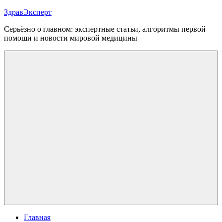
Перейти
ЗдравЭксперт
к
Серьёзно о главном: экспертные статьи, алгоритмы первой
содержимому
помощи и новости мировой медицины
Меню
Главная