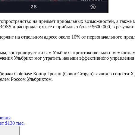
опространство на предмет прибыльных возможностей, а также м
 и распродал их все с прибылью более $600 000, в результате
держит на отдельном адресе около 10% от первоначального пре
ым, контролирует ли сам Ульбрихт криптокошельки с мемкоинами
лючения Ульбрихт мог утратить навыки эффективного управления 
биржи Coinbase Конор Гроган (Conor Grogan) заявил в соцсети Х
телем Россом Ульбрихтом.
ровня
ет $130 тыс.