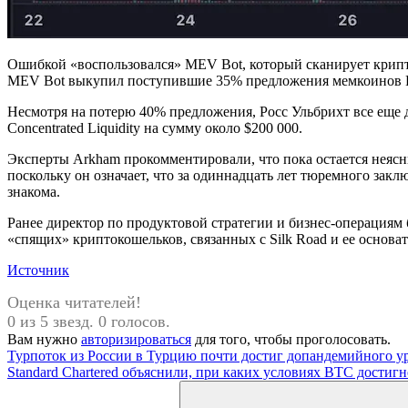
Ошибкой «воспользовался» MEV Bot, который сканирует крипт
MEV Bot выкупил поступившие 35% предложения мемкоинов ROSS
Несмотря на потерю 40% предложения, Росс Ульбрихт все еще 
Concentrated Liquidity на сумму около $200 000.
Эксперты Arkham прокомментировали, что пока остается неясн
поскольку он означает, что за одиннадцать лет тюремного зак
знакома.
Ранее директор по продуктовой стратегии и бизнес-операциям 
«спящих» криптокошельков, связанных с Silk Road и ее основа
Источник
Оценка читателей!
0 из 5 звезд. 0 голосов.
Вам нужно
авторизироваться
для того, чтобы проголосовать.
Навигация
Предыдущая
Турпоток из России в Турцию почти достиг допандемийного у
запись:
Следующая
Standard Chartered объяснили, при каких условиях BTC достигн
по
запись:
Поиск
для: