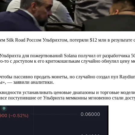
ем Silk Road Россом Ульбрихтом, потеряли $12 млн в результа
са Ульбрихта для пожертвований Solana получил от разработчик
 кто-то с доступом к его критокошелькам случайно обнулил цену
чтобы пассивно продать монеты, но случайно создал пул Raydi
ивы», — заявили аналитики.
видности устанавливать ценовые диапазоны и торговые модели 
о все поступившие от Ульбрихта мемкоины мгновенно стали дост