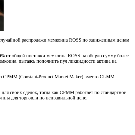
те случайной распродажи мемкоина ROSS по заниженным ценам
а 50% от общей поставки мемкоина ROSS на общую сумму более
 мемкоина, пытаясь пополнить пул ликвидности актива на
um CPMM (Constant-Product Market Maker) вместо CLMM
для своих сделок, тогда как CPMM работает по стандартной
упны для торговли по неправильной цене.