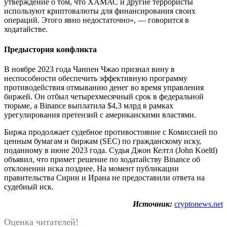
утверждение о том, что ХАМАС и другие террористы
используют криптовалюты для финансирования своих
операций. Этого явно недостаточно», — говорится в
ходатайстве.
Предыстория конфликта
В ноябре 2023 года Чанпен Чжао признал вину в
неспособности обеспечить эффективную программу
противодействия отмыванию денег во время управления
биржей. Он отбыл четырехмесячный срок в федеральной
тюрьме, а Binance выплатила $4,3 млрд в рамках
урегулирования претензий с американскими властями.
Биржа продолжает судебное противостояние с Комиссией по
ценным бумагам и биржам (SEC) по гражданскому иску,
поданному в июне 2023 года. Судья Джон Келтл (John Koeltl)
объявил, что примет решение по ходатайству Binance об
отклонении иска позднее. На момент публикации
правительства Сирии и Ирана не предоставили ответа на
судебный иск.
Источник:
cryptonews.net
Оценка читателей!