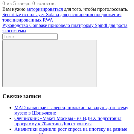
0 из 5 звезд. 0 голосов.
Вам нужно
авторизироваться
для того, чтобы проголосовать.
Навигация
Предыдущая
Securitize использует Solana для расширения предложения
запись:
токенизированных RWA
по
Следующая
Руководство Coinbase приобрело платформу Spindl для роста
записям
запись:
экосистемы
Поиск
для:
Поиск
Свежие записи
MAD размещает галереи, похожие на валуны, по всему
музею в Шэньчжэне
Овчинский: «Макет Москвы» на ВДНХ подготовил
программу к 70-летию Дня строителя
Аналитики оценили рост спроса на ипотеку на разные