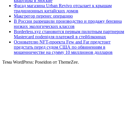
квартиры в Москве
Фасад магазина Urban Revivo отсылает к крышам
традиционных китайских домов
Макгрегор перенес операцию
В России разрешили производство и продажу бензина
низких экологических классов
Borderless.xyz становится первым пилотным партнером
Mastercard поdentдля платежей в стейблкоинах
Основателю NFT-проекта Few and Far предстоит
предстать перед судом США по обвинениям в
мошенничестве на сумму 10 миллионов долларов
Тема WordPress: Poseidon от ThemeZee.