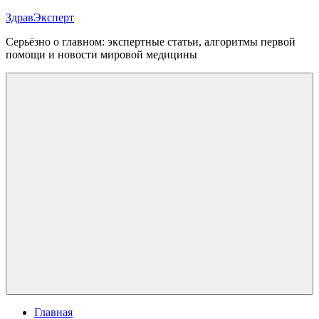
Перейти
ЗдравЭксперт
к
Серьёзно о главном: экспертные статьи, алгоритмы первой
содержимому
помощи и новости мировой медицины
Меню
Главная