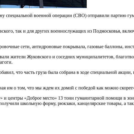
ону специальной военной операции (СВО) отправили партию гу
вского, так и для других военнослужащих из Подмосковья, вклю
ровочные сети, антидроновые покрывала, газовые баллоны, инс
вали жители Жуковского и соседних муниципалитетов, благотв
агоги.
ил, что часть груза была собрана в ходе специальной акции, г
ая им о том, что мы ждем их домой с победой как можно скорее
т» и центры «Доброе место» 13 тонн гуманитарной помощи в з
получили школьную форму, рюкзаки, канцелярские товары, а та