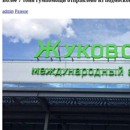
Более 7 тонн гумпомощи отправлено из подмоско
admin
Разное