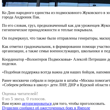
Ко Дню народного единства из подмосковного Жуковского в з
города Андроник Пак.
По его словам, груз, предназначенный как для уроженцев Жуко
гигиенические принадлежности и теплые покрывала.
Он подчеркнул, что также были отправлены генераторы, маски
Как отметил градоначальник, в формировании помощи участво
организации, а также семьи военнослужащих, школьники и пед
Координатор «Волонтеров Подмосковья» Алексей Петришин добав
поделки.
«Подобная поддержка всегда важна для наших бойцов, напомин
Ранее москвичи собрали и передали в штабы «Москва помогае
«Соберем ребенка в школу» дети ЛНР, ДНР и Курской области 
Оценка читателей!
0 из 5 звезд. 0 голосов.
Вам нужно
авторизироваться
для того, чтобы проголосовать.
Навигация
Предыдущая
Пушилин сообщил об ожесточенных боях в Ямполе