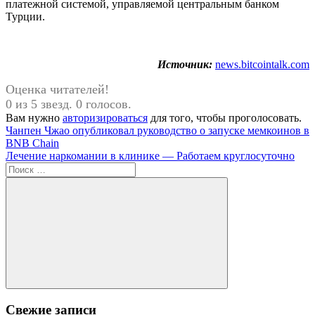
платежной системой, управляемой центральным банком
Турции.
Источник:
news.bitcointalk.com
Оценка читателей!
0 из 5 звезд. 0 голосов.
Вам нужно
авторизироваться
для того, чтобы проголосовать.
Навигация
Предыдущая
Чанпен Чжао опубликовал руководство о запуске мемкоинов в
запись:
BNB Chain
по
Следующая
Лечение наркомании в клинике — Работаем круглосуточно
записям
запись:
Поиск
для:
Поиск
Свежие записи