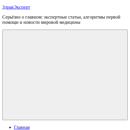
Перейти
ЗдравЭксперт
к
Серьёзно о главном: экспертные статьи, алгоритмы первой
содержимому
помощи и новости мировой медицины
Меню
Главная