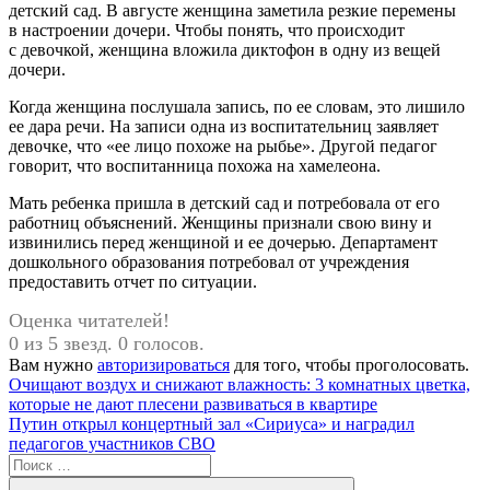
детский сад. В августе женщина заметила резкие перемены
в настроении дочери. Чтобы понять, что происходит
с девочкой, женщина вложила диктофон в одну из вещей
дочери.
Когда женщина послушала запись, по ее словам, это лишило
ее дара речи. На записи одна из воспитательниц заявляет
девочке, что «ее лицо похоже на рыбье». Другой педагог
говорит, что воспитанница похожа на хамелеона.
Мать ребенка пришла в детский сад и потребовала от его
работниц объяснений. Женщины признали свою вину и
извинились перед женщиной и ее дочерью. Департамент
дошкольного образования потребовал от учреждения
предоставить отчет по ситуации.
Оценка читателей!
0 из 5 звезд. 0 голосов.
Вам нужно
авторизироваться
для того, чтобы проголосовать.
Навигация
Предыдущая
Очищают воздух и снижают влажность: 3 комнатных цветка,
запись:
которые не дают плесени развиваться в квартире
по
Следующая
Путин открыл концертный зал «Сириуса» и наградил
записям
запись:
педагогов участников СВО
Поиск
для: