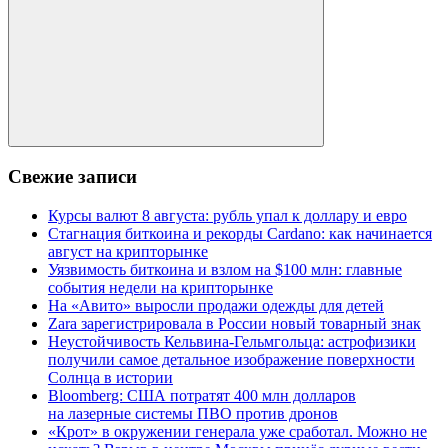
Поиск
Свежие записи
Курсы валют 8 августа: рубль упал к доллару и евро
Стагнация биткоина и рекорды Cardano: как начинается
август на крипторынке
Уязвимость биткоина и взлом на $100 млн: главные
события недели на крипторынке
На «Авито» выросли продажи одежды для детей
Zara зарегистрировала в России новый товарный знак
Неустойчивость Кельвина-Гельмгольца: астрофизики
получили самое детальное изображение поверхности
Солнца в истории
Bloomberg: США потратят 400 млн долларов
на лазерные системы ПВО против дронов
«Крот» в окружении генерала уже сработал. Можно не