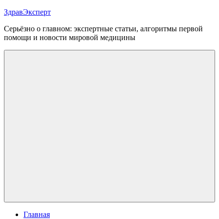
Перейти
ЗдравЭксперт
к
Серьёзно о главном: экспертные статьи, алгоритмы первой
содержимому
помощи и новости мировой медицины
Меню
Главная