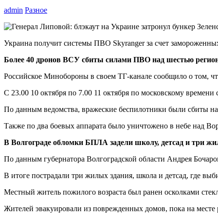
admin
Разное
Украина получит системы ПВО Skyranger за счет замороженны
Более 40 дронов ВСУ сбиты силами ПВО над шестью регион
Российское Минобороны в своем ТГ-канале сообщило о том, что
С 23.00 10 октября по 7.00 11 октября по московскому време
По данным ведомства, вражеские беспилотники были сбиты над 
Также по два боевых аппарата было уничтожено в небе над В
В Волгограде обломки БПЛА задели школу, детсад и три ж
По данным губернатора Волгоградской области Андрея Бочаров
В итоге пострадали три жилых здания, школа и детсад, где выб
Местный житель пожилого возраста был ранен осколками стекл
Жителей эвакуировали из поврежденных домов, пока на месте 