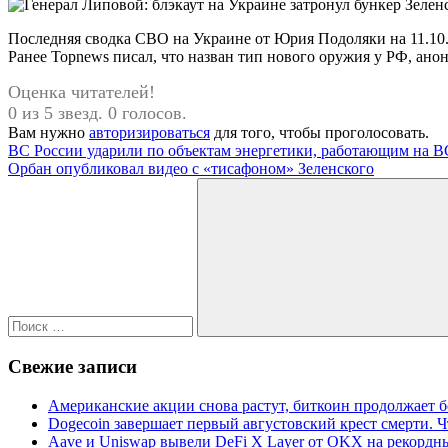
Последняя сводка СВО на Украине от Юрия Подоляки на 11.10.
Ранее Topnews писал, что назван тип нового оружия у РФ, а
Оценка читателей!
0 из 5 звезд. 0 голосов.
Вам нужно
авторизироваться
для того, чтобы проголосовать.
Навигация
Предыдущая
ВС России ударили по объектам энергетики, работающим на 
запись:
Следующая
Орбан опубликовал видео с «тисафоном» Зеленского
по
запись:
Поиск
записям
для:
Поиск
Свежие записи
Американские акции снова растут, биткоин продолжает 
Dogecoin завершает первый августовский крест смерти. Ч
Aave и Uniswap вывели DeFi X Layer от OKX на рекордн