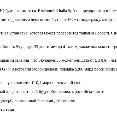
 будет заниматься Rheinmetall Italia SpA на предприятии в Рим
не за доверие, а неназванной стране ЕС «за поддержку, котора
нитная установка, которая может перевозится танками Leopard.
ойность Skyranger 35 достигает до 4 тыс. м, также она может 
компании заявили, что Skyranger 35 может очищать от БПЛА «чет
ны G7 и Австралия заблокировали порядка $280 млрд российских
алу составляет €10,1 млрд на текущий год.
ый кредит», который будут обеспечивать российские активы.
ей ущерб, нанесенный боевыми действиями.
25 года