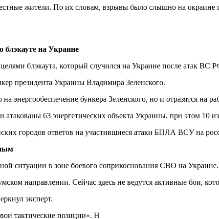
естные жители. По их словам, взрывы было слышно на окраине 
о блэкауте на Украине
целями блэкаута, который случился на Украине после атак ВС Р
ункер президента Украины Владимира Зеленского.
о на энергообеспечение бункера Зеленского, но и отразятся на 
 атакованы 63 энергетических объекта Украины, при этом 10 из
нских городов ответов на участившиеся атаки БПЛА ВСУ на ро
нным
ой ситуации в зоне боевого соприкоснования СВО на Украине.
умском направлении. Сейчас здесь не ведутся активные бои, ко
еркнул эксперт.
вои тактические позиции». Н