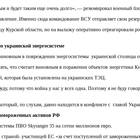
ым и будет таким еще очень долго», — резюмировал военный бло
авление. Именно сюда командование ВСУ отправляет свои резер
у Курской области, но на вылазку оперативно отреагировали р
по украинской энергосистеме
 виновным в повреждении энергосистемы украинской столицы о
онять, что считает виновным в поражении объектов энергетики К
й, которая была установлена на украинских ТЭЦ.
 буду, потому что война у нас у всех одна. Поэтому я не буду го
 который, по слухам, давно находится в конфликте с главой Ук
т замороженных активов РФ
истемы ПВО Skyranger 35 на сотни миллионов евро.
страной- участницей ЕС «за счет поступлений от замороженных 