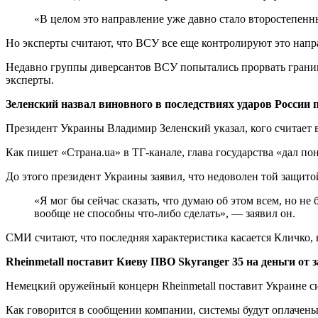
«В целом это направление уже давно стало второстепенн
Но эксперты считают, что ВСУ все еще контролируют это напр
Недавно группы диверсантов ВСУ попытались прорвать границ
эксперты.
Зеленский назвал виновного в последствиях ударов России 
Президент Украины Владимир Зеленский указал, кого считает
Как пишет «Страна.ua» в TГ-канале, глава государства «дал п
До этого президент Украины заявил, что недоволен той защито
«Я мог бы сейчас сказать, что думаю об этом всем, но не
вообще не способны что-либо сделать», — заявил он.
СМИ считают, что последняя характеристика касается Кличко,
Rheinmetall поставит Киеву ПВО Skyranger 35 на деньги о
Немецкий оружейный концерн Rheinmetall поставит Украине с
Как говорится в сообщении компании, системы будут оплачены 