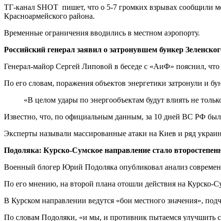
ТГ-канал SHOT пишет, что о 5-7 громких взрывах сообщили м
Красноармейского района.
Временные ограничения вводились в местном аэропорту.
Российский генерал заявил о затронувшем бункер Зеленског
Генерал-майор Сергей Липовой в беседе с «АиФ» пояснил, что 
По его словам, поражения объектов энергетики затронули и б
«В целом удары по энергообъектам будут влиять не тольк
Известно, что, по официальным данным, за 10 дней ВС РФ были
Эксперты называли массированные атаки на Киев и ряд украи
Подоляка: Курско-Сумское направление стало второстепе
Военный блогер Юрий Подоляка опубликовал анализ современн
По его мнению, на второй плана отошли действия на Курско-С
В Курском направлении ведутся «бои местного значения», подч
По словам Подоляки, «и мы, и противник пытаемся улучшить с