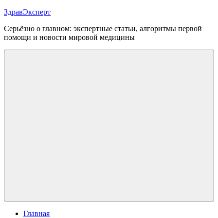
Перейти
ЗдравЭксперт
к
Серьёзно о главном: экспертные статьи, алгоритмы первой
содержимому
помощи и новости мировой медицины
Меню
Главная