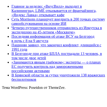
Главное за неделю: «ВкусВилл» выходит в
Калининград, LIMÉ отказывается от франчайзинга,
«Яндекс Лавка» открывает кафе
Сеть Morrisons планирует внедрить в 200 точках систему
самообслуживания на основе ИИ
Четверо путешественников отправились из Иркутска в
экспедицию на 45-летнем «Москвиче»
Последняя информация об атаке ВСУ на Белгород
в ночь с 8 на 9 августа
Пашинян заявил, что закончил конфликт, длившийся с
1991 года
В Белгороде при атаке БПЛА пострадали 13 человек, в
том числе двое детей
«Занимаются явным грабежом»: эксперты — о планах
ЕС получить контроль над замороженными
российскими активами
В Брянской области за сутки уничтожили 138 вражеских
беспилотников
Тема WordPress: Poseidon от ThemeZee.