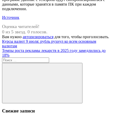
данными, которые хранятся в памяти ПК при каждом
подключении.
Источник
Оценка читателей!
0 из 5 звезд. 0 голосов.
Вам нужно
авторизироваться
для того, чтобы проголосовать.
Навигация
Предыдущая
Курсы валют 9 июля: рубль рухнул ко всем основным
запись:
валютам
по
Следующая
Темпы роста рекламы лекарств в 2025 году замедлились до
записям
запись:
18%
Поиск
для:
Поиск
Свежие записи