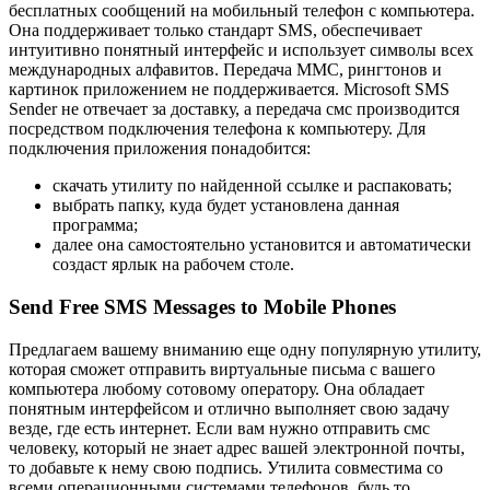
бесплатных сообщений на мобильный телефон с компьютера.
Она поддерживает только стандарт SMS, обеспечивает
интуитивно понятный интерфейс и использует символы всех
международных алфавитов. Передача ММС, рингтонов и
картинок приложением не поддерживается. Microsoft SMS
Sender не отвечает за доставку, а передача смс производится
посредством подключения телефона к компьютеру. Для
подключения приложения понадобится:
скачать утилиту по найденной ссылке и распаковать;
выбрать папку, куда будет установлена данная
программа;
далее она самостоятельно установится и автоматически
создаст ярлык на рабочем столе.
Send Free SMS Messages to Mobile Phones
Предлагаем вашему вниманию еще одну популярную утилиту,
которая сможет отправить виртуальные письма с вашего
компьютера любому сотовому оператору. Она обладает
понятным интерфейсом и отлично выполняет свою задачу
везде, где есть интернет. Если вам нужно отправить смс
человеку, который не знает адрес вашей электронной почты,
то добавьте к нему свою подпись. Утилита совместима со
всеми операционными системами телефонов, будь то