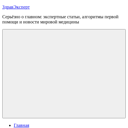
Перейти
ЗдравЭксперт
к
Серьёзно о главном: экспертные статьи, алгоритмы первой
содержимому
помощи и новости мировой медицины
Меню
Главная