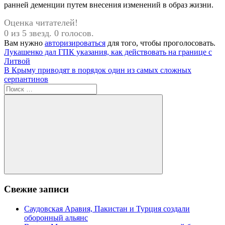
ранней деменции путем внесения изменений в образ жизни.
Оценка читателей!
0 из 5 звезд. 0 голосов.
Вам нужно
авторизироваться
для того, чтобы проголосовать.
Навигация
Предыдущая
Лукашенко дал ГПК указания, как действовать на границе с
запись:
Литвой
по
Следующая
В Крыму приводят в порядок один из самых сложных
записям
запись:
серпантинов
Поиск
для:
Поиск
Свежие записи
Саудовская Аравия, Пакистан и Турция создали
оборонный альянс