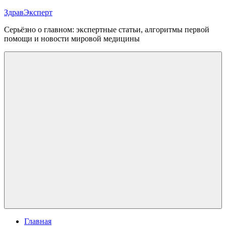
Перейти
ЗдравЭксперт
к
Серьёзно о главном: экспертные статьи, алгоритмы первой
содержимому
помощи и новости мировой медицины
Меню
Главная