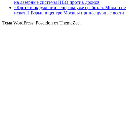
на лазерные системы ПВО против дронов
«Крот» в окружении генерала уже сработал. Можно не
искать? Взрыв в центре Москвы принёс дурные вести
Тема WordPress: Poseidon от ThemeZee.