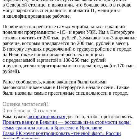
в Северной столице, и выяснили, что больше всего в городе
могут заработать специалисты в области IT, медицины
и квалифицированные рабочие.
Первое место в рейтинге самых «прибыльных» вакансий
поделили программисты «1С» и врачи УЗИ. Им в Петербурге
готовы платить от 200 тыс. рублей. Замыкают топ-3 дорожные
рабочие, которым предлагается по 200 тыс. рублей в месяц.
В пятерку лучших предложений о трудоустройстве в городе
на Неве также вошли инженеры-электронщики
с предлагаемой зарплатой в 180-250 тыс. рублей
и руководители территориального отдела продаж (от 170 тыс.
рублей).
Ранее сообщалось, какие вакансии были самыми
высокооплачиваемыми в Петербурге в начале осени. Также
были названы самые престижные специальности в городе.
Оценка читателей!
0 из 5 звезд. 0 голосов.
Вам нужно
авторизироваться
для того, чтобы проголосовать.
Навигация
Предыдущая
Принять ванну в Бельгии — роскошь из-за стоимости воды:
запись:
семья сравнила жизнь в Брюсселе и Ярославле
по
Следующая
Глава ЕК хочет контролировать «теневой флот» России
запись:
«стеной дронов»