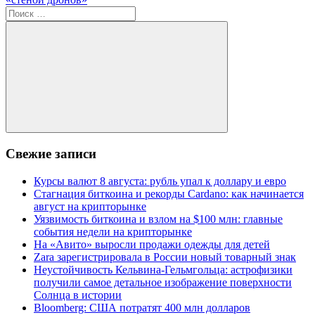
записям
Поиск
для:
Поиск
Свежие записи
Курсы валют 8 августа: рубль упал к доллару и евро
Стагнация биткоина и рекорды Cardano: как начинается
август на крипторынке
Уязвимость биткоина и взлом на $100 млн: главные
события недели на крипторынке
На «Авито» выросли продажи одежды для детей
Zara зарегистрировала в России новый товарный знак
Неустойчивость Кельвина-Гельмгольца: астрофизики
получили самое детальное изображение поверхности
Солнца в истории
Bloomberg: США потратят 400 млн долларов