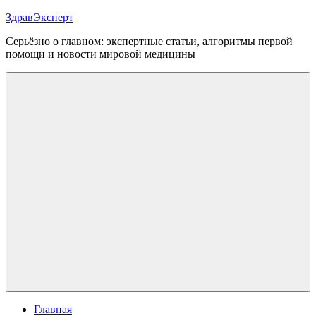
Перейти
ЗдравЭксперт
к
Серьёзно о главном: экспертные статьи, алгоритмы первой
содержимому
помощи и новости мировой медицины
Меню
Главная