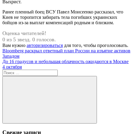
Выхрист.
Ранее пленный боец ВСУ Павел Моисеенко рассказал, что
Киев не торопится забирать тела погибших украинских
бойцов из-за выплат компенсаций родным и близким.
Оценка читателей!
0 из 5 звезд. 0 голосов.
Вам нужно
авторизироваться
для того, чтобы проголосовать.
Навигация
Предыдущая
Bloomberg раскрыл ответный план России на изъятие активов
запись:
Западом
по
Следующая
До 16 градусов и небольшая облачность ожидаются в Москве
записям
запись:
4 октября
Поиск
для:
Поиск
Свежие записи