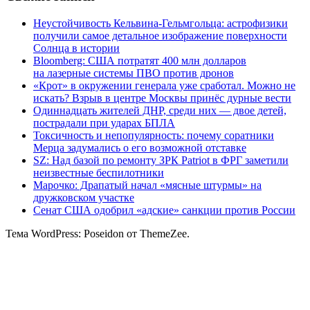
Неустойчивость Кельвина-Гельмгольца: астрофизики
получили самое детальное изображение поверхности
Солнца в истории
Bloomberg: США потратят 400 млн долларов
на лазерные системы ПВО против дронов
«Крот» в окружении генерала уже сработал. Можно не
искать? Взрыв в центре Москвы принёс дурные вести
Одиннадцать жителей ДНР, среди них — двое детей,
пострадали при ударах БПЛА
Токсичность и непопулярность: почему соратники
Мерца задумались о его возможной отставке
SZ: Над базой по ремонту ЗРК Patriot в ФРГ заметили
неизвестные беспилотники
Марочко: Драпатый начал «мясные штурмы» на
дружковском участке
Сенат США одобрил «адские» санкции против России
Тема WordPress: Poseidon от ThemeZee.