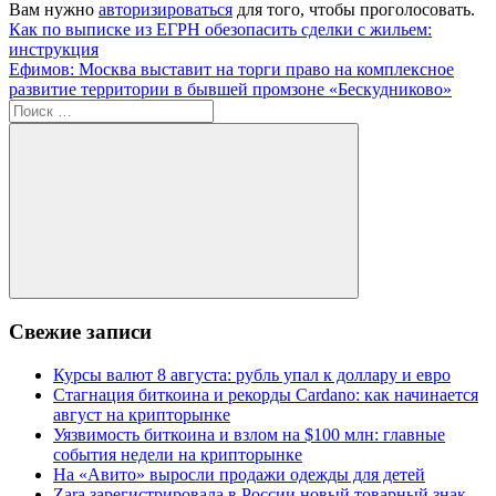
Вам нужно
авторизироваться
для того, чтобы проголосовать.
Навигация
Предыдущая
Как по выписке из ЕГРН обезопасить сделки с жильем:
запись:
инструкция
по
Следующая
Ефимов: Москва выставит на торги право на комплексное
записям
запись:
развитие территории в бывшей промзоне «Бескудниково»
Поиск
для:
Поиск
Свежие записи
Курсы валют 8 августа: рубль упал к доллару и евро
Стагнация биткоина и рекорды Cardano: как начинается
август на крипторынке
Уязвимость биткоина и взлом на $100 млн: главные
события недели на крипторынке
На «Авито» выросли продажи одежды для детей
Zara зарегистрировала в России новый товарный знак