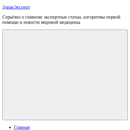
Перейти
ЗдравЭксперт
к
Серьёзно о главном: экспертные статьи, алгоритмы первой
содержимому
помощи и новости мировой медицины
Меню
Главная