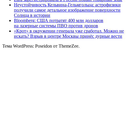
Неустойчивость Кельвина-Гельмгольца: астрофизики
получили самое детальное изображение поверхности
Солнца в истории
Bloomberg: США потратят 400 млн долларов
на лазерные системы ПВО против дронов
«Крот» в окружении генерала уже сработал. Можно не
искать? Взрыв в центре Москвы принёс дурные вести
Тема WordPress: Poseidon от ThemeZee.