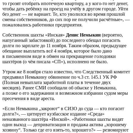
то грозят отобрать ипотечную квартиру, а у кого-то нет денег,
чтобы дать ребёнку на проезд на учёбу в другом городе. Уйти
без денег — не вариант. Те, кто уволился во время прошлой
смены собственников, до сих пор не получили расчётные», —
пожаловались работники предприятия.
Собственник шахты «Инская»
Денис Немыкин
(вероятно,
напуганный забастовкой) до последнего обещал погасить
долги по зарплате до 11 ноября. Таким образом, предыдущее
обещание выплатить всё 4 ноября, которое было дано
в письменном виде в обмен на прекращение голодовки
шахтёров (о чём писала «СП»), исполнено не было.
Утром же 8 ноября стало известно, что Следственный комитет
предъявил Немыкину обвинение по ч.3 ст. 145.1 УК РФ
(Полная невыплата заработной платы в течение двух
месяцев). Ранее СМИ сообщали об обыске у Немыкина,
а позже о его задержании и возможном избрании судом меры
пресечения в виде ареста.
«Если Немыкина „закроют“ в СИЗО до суда — кто погасит
долги?», — цитирует кузбасское издание «Среда»
неназванного шахтёра «Инской». «Работники шахты видят
один выход — деприватизация и продажа актива „хорошему
хозяину“. Только где его взять-то, хорошего?» — резюмируют