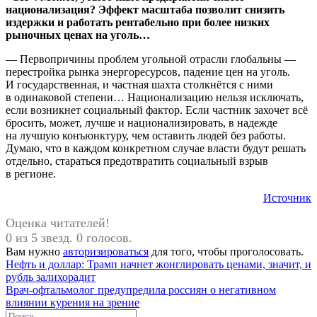
национализация? Эффект масштаба позволит снизить
издержки и работать рентабельно при более низких
рыночных ценах на уголь…
— Первопричины проблем угольной отрасли глобальны —
перестройка рынка энергоресурсов, падение цен на уголь.
И государственная, и частная шахта столкнётся с ними
в одинаковой степени… Национализацию нельзя исключать,
если возникнет социальный фактор. Если частник захочет всё
бросить, может, лучше и национализировать, в надежде
на лучшую конъюнктуру, чем оставить людей без работы.
Думаю, что в каждом конкретном случае власти будут решать
отдельно, стараться предотвратить социальный взрыв
в регионе.
Источник
Оценка читателей!
0 из 5 звезд. 0 голосов.
Вам нужно
авторизироваться
для того, чтобы проголосовать.
Навигация
Предыдущая
#Россия
Нефть и доллар: Трамп начнет жонглировать ценами, значит, и
запись:
рубль залихорадит
по
Следующая
Врач-офтальмолог предупредила россиян о негативном
записям
запись:
влиянии курения на зрение
Поиск