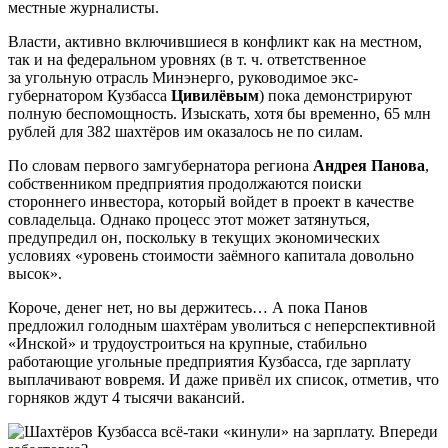
местные журналисты.
Власти, активно включившиеся в конфликт как на местном,
так и на федеральном уровнях (в т. ч. ответственное
за угольную отрасль Минэнерго, руководимое экс-
губернатором Кузбасса
Цивилёвым
) пока демонстрируют
полную беспомощность. Изыскать, хотя бы временно, 65 млн
рублей для 382 шахтёров им оказалось не по силам.
По словам первого замгубернатора региона
Андрея Панова
,
собственником предприятия продолжаются поиски
стороннего инвестора, который войдет в проект в качестве
совладельца. Однако процесс этот может затянуться,
предупредил он, поскольку в текущих экономических
условиях «уровень стоимости заёмного капитала довольно
высок».
Короче, денег нет, но вы держитесь… А пока Панов
предложил голодным шахтёрам уволиться с неперспективной
«Инской» и трудоустроиться на крупные, стабильно
работающие угольные предприятия Кузбасса, где зарплату
выплачивают вовремя. И даже привёл их список, отметив, что
горняков ждут 4 тысячи вакансий.