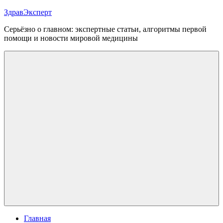
Перейти
ЗдравЭксперт
к
Серьёзно о главном: экспертные статьи, алгоритмы первой
содержимому
помощи и новости мировой медицины
Меню
Главная