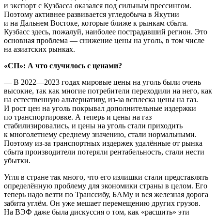
и экспорт с Кузбасса оказался под сильным прессингом.
Поэтому активнее развивается угледобыча в Якутии
и на Дальнем Востоке, которые ближе к рынкам сбыта.
Кузбасс здесь, пожалуй, наиболее пострадавший регион. Это
основная проблема — снижение цены на уголь, в том числе
на азиатских рынках.
«СП»: А что случилось с ценами?
— В 2022—2023 годах мировые цены на уголь были очень
высокие, так как многие потребители переходили на него, как
на естественную альтернативу, из-за всплеска цены на газ.
И рост цен на уголь покрывал дополнительные издержки
по транспортировке. А теперь и цены на газ
стабилизировались, и цены на уголь стали приходить
к многолетнему среднему значению, стали нормальными.
Поэтому из-за транспортных издержек удалённые от рынка
сбыта производители потеряли рентабельность, стали нести
убытки.
Угля в стране так много, что его излишки стали представлять
определённую проблему для экономики страны в целом. Его
теперь надо везти по Транссибу, БАМу и вся железная дорога
забита углём. Он уже мешает перемещению других грузов.
На ВЭФ даже была дискуссия о том, как «расшить» эти