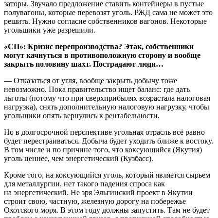
заторы. Звучало предложение ставить контейнеры в пустые
полувагоны, которые перевозят уголь. РЖД сама не может это
решить. Нужно согласие собственников вагонов. Некоторые
угольщики уже разрешили.
«СП»: Кризис перепроизводства? Этак, собственники
могут качнуться в противоположную сторону и вообще
закрыть половину шахт. Пострадают люди…
— Отказаться от угля, вообще закрыть добычу тоже
невозможно. Пока правительство ищет баланс: где дать
льготы (потому что при сверхприбылях возрастала налоговая
нагрузка), снять дополнительную налоговую нагрузку, чтобы
угольщики опять вернулись к рентабельности.
Но в долгосрочной перспективе угольная отрасль всё равно
будет перестраиваться. Добыча будет уходить ближе к востоку.
В том числе и по причине того, что коксующийся (Якутия)
уголь ценнее, чем энергетический (Кузбасс).
Кроме того, на коксующийся уголь, который является сырьем
для металлургии, нет такого падения спроса как
на энергетический. Не зря Эльгинский проект в Якутии
строит свою, частную, железную дорогу на побережье
Охотского моря. В этом году должны запустить. Там не будет