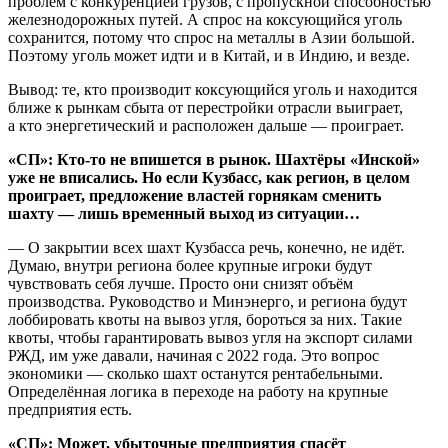
проблем с конкуренцией грузов, с пропускной способностью
железнодорожных путей. А спрос на коксующийся уголь
сохранится, потому что спрос на металлы в Азии большой.
Поэтому уголь может идти и в Китай, и в Индию, и везде.
Вывод: те, кто производит коксующийся уголь и находится
ближе к рынкам сбыта от перестройки отрасли выиграет,
а кто энергетический и расположен дальше — проиграет.
«СП»: Кто-то не впишется в рынок. Шахтёры «Инской»
уже не вписались. Но если Кузбасс, как регион, в целом
проиграет, предложение властей горнякам сменить
шахту — лишь временный выход из ситуации…
— О закрытии всех шахт Кузбасса речь, конечно, не идёт.
Думаю, внутри региона более крупные игроки будут
чувствовать себя лучше. Просто они снизят объём
производства. Руководство и Минэнерго, и региона будут
лоббировать квоты на вывоз угля, бороться за них. Такие
квоты, чтобы гарантировать вывоз угля на экспорт силами
РЖД, им уже давали, начиная с 2022 года. Это вопрос
экономики — сколько шахт останутся рентабельными.
Определённая логика в переходе на работу на крупные
предприятия есть.
«СП»: Может, убыточные предприятия спасёт