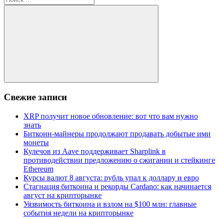
для:
Поиск
Свежие записи
XRP получит новое обновление: вот что вам нужно
знать
Биткоин-майнеры продолжают продавать добытые ими
монеты
Кулечов из Aave поддерживает Sharplink в
противодействии предложению о сжигании и стейкинге
Ethereum
Курсы валют 8 августа: рубль упал к доллару и евро
Стагнация биткоина и рекорды Cardano: как начинается
август на крипторынке
Уязвимость биткоина и взлом на $100 млн: главные
события недели на крипторынке