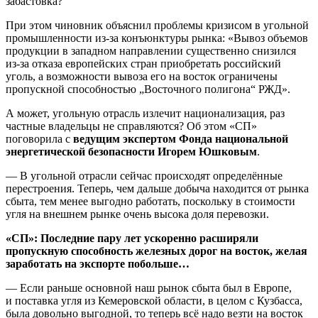
При этом чиновник объяснил проблемы кризисом в угольной
промышленности из-за конъюнктуры рынка: «Вывоз объемов
продукции в западном направлении существенно снизился
из-за отказа европейских стран приобретать российский
уголь, а возможности вывоза его на восток ограничены
пропускной способностью „Восточного полигона“ РЖД».
А может, угольную отрасль излечит национализация, раз
частные владельцы не справляются? Об этом «СП»
поговорила с
ведущим экспертом Фонда национальной
энергетической безопасности Игорем Юшковым
.
— В угольной отрасли сейчас происходят определённые
перестроения. Теперь, чем дальше добыча находится от рынка
сбыта, тем менее выгодно работать, поскольку в стоимости
угля на внешнем рынке очень высока доля перевозки.
«СП»: Последние пару лет ускоренно расширяли
пропускную способность железных дорог на восток, желая
заработать на экспорте побольше…
— Если раньше основной наш рынок сбыта был в Европе,
и поставка угля из Кемеровской области, в целом с Кузбасса,
была довольно выгодной, то теперь всё надо везти на восток