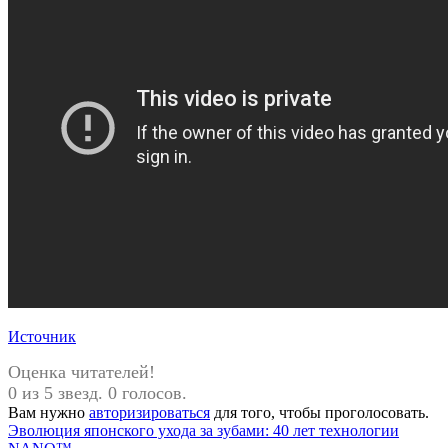
Источник
Оценка читателей!
0 из 5 звезд. 0 голосов.
Вам нужно
авторизироваться
для того, чтобы проголосовать.
Навигация
Предыдущая
Эволюция японского ухода за зубами: 40 лет технологии
запись: