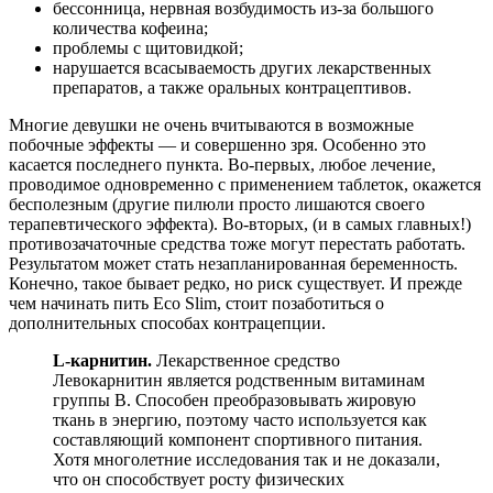
бессонница, нервная возбудимость из-за большого
количества кофеина;
проблемы с щитовидкой;
нарушается всасываемость других лекарственных
препаратов, а также оральных контрацептивов.
Многие девушки не очень вчитываются в возможные
побочные эффекты — и совершенно зря. Особенно это
касается последнего пункта. Во-первых, любое лечение,
проводимое одновременно с применением таблеток, окажется
бесполезным (другие пилюли просто лишаются своего
терапевтического эффекта). Во-вторых, (и в самых главных!)
противозачаточные средства тоже могут перестать работать.
Результатом может стать незапланированная беременность.
Конечно, такое бывает редко, но риск существует. И прежде
чем начинать пить Eco Slim, стоит позаботиться о
дополнительных способах контрацепции.
L-карнитин.
Лекарственное средство
Левокарнитин является родственным витаминам
группы В. Способен преобразовывать жировую
ткань в энергию, поэтому часто используется как
составляющий компонент спортивного питания.
Хотя многолетние исследования так и не доказали,
что он способствует росту физических