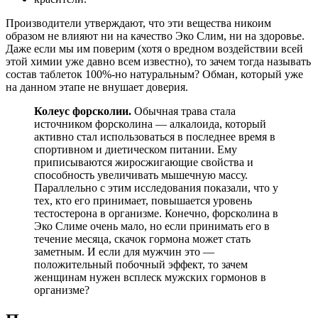
Производители утверждают, что эти вещества никоим
образом не влияют ни на качество Эко Слим, ни на здоровье.
Даже если мы им поверим (хотя о вредном воздействии всей
этой химии уже давно всем известно), то зачем тогда называть
состав таблеток 100%-но натуральным? Обман, который уже
на данном этапе не внушает доверия.
Колеус форсколии.
Обычная трава стала
источником форсколина — алкалоида, который
активно стал использоваться в последнее время в
спортивном и диетическом питании. Ему
приписываются жиросжигающие свойства и
способность увеличивать мышечную массу.
Параллельно с этим исследования показали, что у
тех, кто его принимает, повышается уровень
тестостерона в организме. Конечно, форсколина в
Эко Слиме очень мало, но если принимать его в
течение месяца, скачок гормона может стать
заметным. И если для мужчин это —
положительный побочный эффект, то зачем
женщинам нужен всплеск мужских гормонов в
организме?