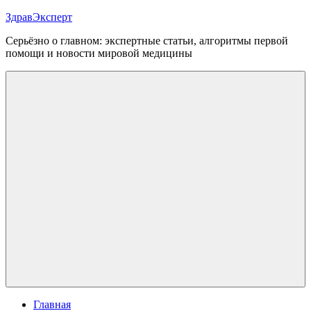
Перейти
ЗдравЭксперт
к
Серьёзно о главном: экспертные статьи, алгоритмы первой
содержимому
помощи и новости мировой медицины
Меню
Главная