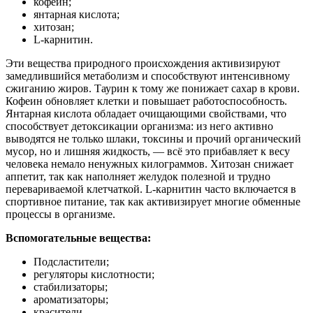
кофеин;
янтарная кислота;
хитозан;
L-карнитин.
Эти вещества природного происхождения активизируют
замедлившийся метаболизм и способствуют интенсивному
сжиганию жиров. Таурин к тому же понижает сахар в крови.
Кофеин обновляет клетки и повышает работоспособность.
Янтарная кислота обладает очищающими свойствами, что
способствует детоксикации организма: из него активно
выводятся не только шлаки, токсины и прочий органический
мусор, но и лишняя жидкость, — всё это прибавляет к весу
человека немало ненужных килограммов. Хитозан снижает
аппетит, так как наполняет желудок полезной и трудно
перевариваемой клетчаткой. L-карнитин часто включается в
спортивное питание, так как активизирует многие обменные
процессы в организме.
Вспомогательные вещества:
Подсластители;
регуляторы кислотности;
стабилизаторы;
ароматизаторы;
красители.