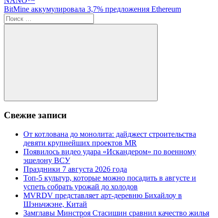
NANO™
по
Следующая
BitMine аккумулировала 3,7% предложения Ethereum
записям
запись:
Поиск
для:
Поиск
Свежие записи
От котлована до монолита: дайджест строительства
девяти крупнейших проектов MR
Появилось видео удара «Искандером» по военному
эшелону ВСУ
Праздники 7 августа 2026 года
Топ-5 культур, которые можно посадить в августе и
успеть собрать урожай до холодов
MVRDV представляет арт-деревню Бихайлоу в
Шэньчжэне, Китай
Замглавы Минстроя Стасишин сравнил качество жилья