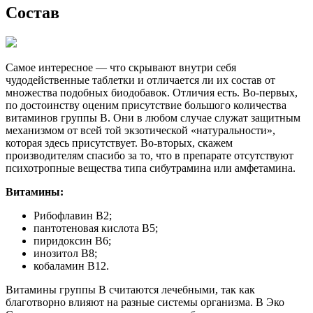
Состав
Самое интересное — что скрывают внутри себя
чудодейственные таблетки и отличается ли их состав от
множества подобных биодобавок. Отличия есть. Во-первых,
по достоинству оценим присутствие большого количества
витаминов группы В. Они в любом случае служат защитным
механизмом от всей той экзотической «натуральности»,
которая здесь присутствует. Во-вторых, скажем
производителям спасибо за то, что в препарате отсутствуют
психотропные вещества типа сибутрамина или амфетамина.
Витамины:
Рибофлавин В2;
пантотеновая кислота В5;
пиридоксин В6;
инозитол В8;
кобаламин В12.
Витамины группы В считаются лечебными, так как
благотворно влияют на разные системы организма. В Эко