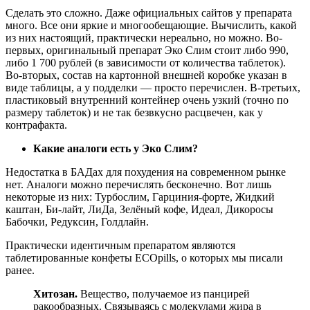
Сделать это сложно. Даже официальных сайтов у препарата
много. Все они яркие и многообещающие. Вычислить, какой
из них настоящий, практически нереально, но можно. Во-
первых, оригинальный препарат Эко Слим стоит либо 990,
либо 1 700 рублей (в зависимости от количества таблеток).
Во-вторых, состав на картонной внешней коробке указан в
виде таблицы, а у подделки — просто перечислен. В-третьих,
пластиковый внутренний контейнер очень узкий (точно по
размеру таблеток) и не так безвкусно расцвечен, как у
контрафакта.
Какие аналоги есть у Эко Слим?
Недостатка в БАДах для похудения на современном рынке
нет. Аналоги можно перечислять бесконечно. Вот лишь
некоторые из них: Турбослим, Гарциния-форте, Жидкий
каштан, Би-лайт, ЛиДа, Зелёный кофе, Идеал, Дикоросы
Бабочки, Редуксин, Голдлайн.
Практически идентичным препаратом являются
таблетированные конфеты ECOpills, о которых мы писали
ранее.
Хитозан.
Вещество, получаемое из панцирей
ракообразных. Связываясь с молекулами жира в