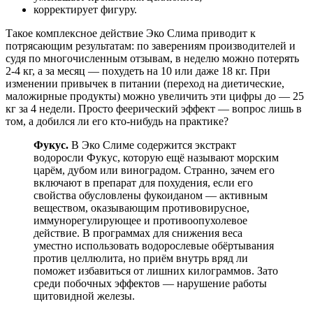
корректирует фигуру.
Такое комплексное действие Эко Слима приводит к
потрясающим результатам: по заверениям производителей и
судя по многочисленным отзывам, в неделю можно потерять
2-4 кг, а за месяц — похудеть на 10 или даже 18 кг. При
изменении привычек в питании (переход на диетические,
маложирные продукты) можно увеличить эти цифры до — 25
кг за 4 недели. Просто феерический эффект — вопрос лишь в
том, а добился ли его кто-нибудь на практике?
Фукус.
В Эко Слиме содержится экстракт
водоросли Фукус, которую ещё называют морским
царём, дубом или виноградом. Странно, зачем его
включают в препарат для похудения, если его
свойства обусловлены фукоиданом — активным
веществом, оказывающим противовирусное,
иммунорегулирующее и противоопухолевое
действие. В программах для снижения веса
уместно использовать водорослевые обёртывания
против целлюлита, но приём внутрь вряд ли
поможет избавиться от лишних килограммов. Зато
среди побочных эффектов — нарушение работы
щитовидной железы.