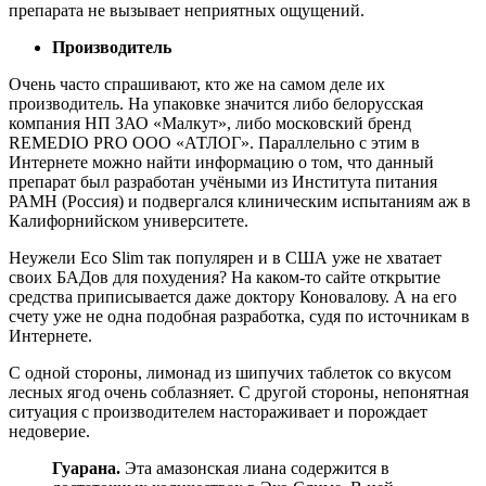
препарата не вызывает неприятных ощущений.
Производитель
Очень часто спрашивают, кто же на самом деле их
производитель. На упаковке значится либо белорусская
компания НП ЗАО «Малкут», либо московский бренд
REMEDIO PRO ООО «АТЛОГ». Параллельно с этим в
Интернете можно найти информацию о том, что данный
препарат был разработан учёными из Института питания
РАМН (Россия) и подвергался клиническим испытаниям аж в
Калифорнийском университете.
Неужели Eco Slim так популярен и в США уже не хватает
своих БАДов для похудения? На каком-то сайте открытие
средства приписывается даже доктору Коновалову. А на его
счету уже не одна подобная разработка, судя по источникам в
Интернете.
С одной стороны, лимонад из шипучих таблеток со вкусом
лесных ягод очень соблазняет. С другой стороны, непонятная
ситуация с производителем настораживает и порождает
недоверие.
Гуарана.
Эта амазонская лиана содержится в