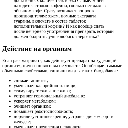
достаточных количествах в Эко Слиме. В ней
находится столько кофеина, сколько нет даже в
обычном кофе. Сразу возникает вопрос к
производителям: зачем, помимо экстракта
гуараны, включать в состав таблеток
дополнительный кофеин? И как вообще спать
после вечернего употребления препарата, который
должен бодрить лучше любого энергетика?
Действие на организм
Если рассматривать, как действует препарат на худеющий
организм, ничего нового вы не узнаете. Он обладает самыми
обычными свойствами, типичными для таких биодобавок:
снижает аппетит;
уменьшает калорийность пищи;
стимулирует сжигание жира;
устраняет гормональный дисбаланс;
ускоряет метаболизм;
очищает организм;
повышает работоспособность;
нормализует пищеварение, устраняя дискомфорт в
желудке;
уменьшает проявления целлюлита;