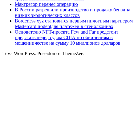
Макгрегор перенес операцию
В России разрешили производство и продажу бензина
низких экологических классов
Borderless.xyz становится первым пилотным партнером
Mastercard поdentдля платежей в стейблкоинах
Основателю NFT-проекта Few and Far предстоит
предстать перед судом США по обвинениям в
мошенничестве на сумму 10 миллионов долларов
Тема WordPress: Poseidon от ThemeZee.