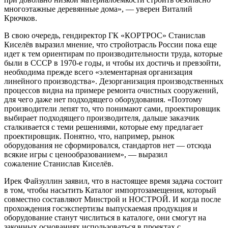
многоэтажные деревянные дома», — уверен Виталий
Крючков.
В свою очередь, гендиректор ГК «КОРТРОС» Станислав
Киселёв выразил мнение, что стройотрасль России пока еще
идет к тем ориентирам по производительности труда, которые
были в СССР в 1970-е годы, и чтобы их достичь и превзойти,
необходима прежде всего «элементарная организация
линейного производства». Дезорганизация производственных
процессов видна на примере ремонта очистных сооружений,
для чего даже нет подходящего оборудования. «Поэтому
производители лепят то, что понимают сами, проектировщик
выбирает подходящего производителя, дальше заказчик
сталкивается с теми решениями, которые ему предлагает
проектировщик. Понятно, что, например, рынок
оборудования не сформировался, стандартов нет — отсюда
всякие игры с ценообразованием», — выразил
сожаление Станислав Киселёв.
Ирек Файзуллин заявил, что в настоящее время задача состоит
в том, чтобы насытить Каталог импортозамещения, который
совместно составляют Минстрой и НОСТРОЙ. И когда после
прохождения госэкспертизы выпускаемая продукция и
оборудование станут числиться в каталоге, они смогут на
законных основаниях использоваться в проектах с