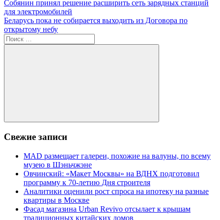
Навигация
Предыдущая
Собянин принял решение расширить сеть зарядных станций
запись:
для электромобилей
по
Следующая
Беларусь пока не собирается выходить из Договора по
записям
запись:
открытому небу
Поиск
для:
Поиск
Свежие записи
MAD размещает галереи, похожие на валуны, по всему
музею в Шэньчжэне
Овчинский: «Макет Москвы» на ВДНХ подготовил
программу к 70-летию Дня строителя
Аналитики оценили рост спроса на ипотеку на разные
квартиры в Москве
Фасад магазина Urban Revivo отсылает к крышам
традиционных китайских домов