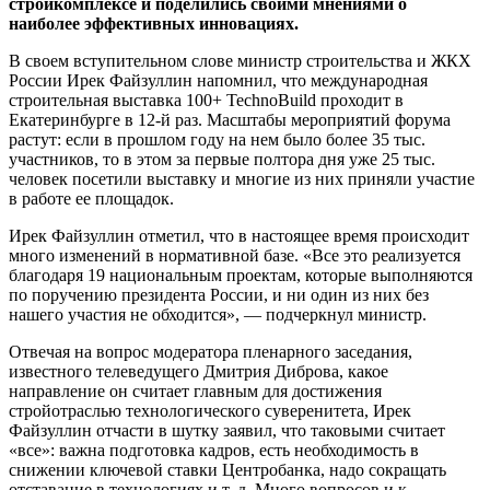
стройкомплексе и поделились своими мнениями о
наиболее эффективных инновациях.
В своем вступительном слове министр строительства и ЖКХ
России Ирек Файзуллин напомнил, что международная
строительная выставка 100+ TechnoBuild проходит в
Екатеринбурге в 12-й раз. Масштабы мероприятий форума
растут: если в прошлом году на нем было более 35 тыс.
участников, то в этом за первые полтора дня уже 25 тыс.
человек посетили выставку и многие из них приняли участие
в работе ее площадок.
Ирек Файзуллин отметил, что в настоящее время происходит
много изменений в нормативной базе. «Все это реализуется
благодаря 19 национальным проектам, которые выполняются
по поручению президента России, и ни один из них без
нашего участия не обходится», — подчеркнул министр.
Отвечая на вопрос модератора пленарного заседания,
известного телеведущего Дмитрия Диброва, какое
направление он считает главным для достижения
стройотраслью технологического суверенитета, Ирек
Файзуллин отчасти в шутку заявил, что таковыми считает
«все»: важна подготовка кадров, есть необходимость в
снижении ключевой ставки Центробанка, надо сокращать
отставание в технологиях и т. д. Много вопросов и к