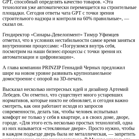
GPT, способный определять качество товаров. «Эта
технология уже автоматически перемещается на строительные
площадки. Сегодня ответы чата GPT с точки зрения
строительного надзора и контроля на 60% правильные», —
сказал он.
Гендиректор «Синары-Девелопмент» Тимур Уфимцев
отметил, что в условиях нестабильности самое время заняться
внутренними процессами: «Погрузимся внутрь себя,
посмотрим на наши бизнес-процессы с точки зрения их
автоматизации и цифровизации».
А глава компании PRINZIP Геннадий Черных предложил
шире на новом уровне развивать крупнопанельное
домостроение с опорой на 3D-печать.
Высказал несколько интересных идей и дизайнер Артемий
Лебедев. Он отметил, что существует много устаревших
нормативов, которые никто не обновляет, и сегодня важно
смотреть, как они работают исходя из запросов
современности, делать так, чтобы человек испытывал
комфорт не только у себя в квартире, а в своих доме, дворе,
городе. «Для этого есть несколько простых технологий, одна
из них называется «стеклянные двери». Просто нужно, чтобы
в каждом подъезде дверь была не металлическая, — запретить