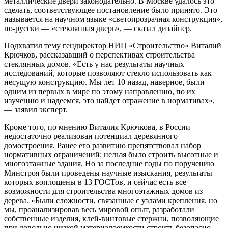
металлические двери законодательно. В Москве удалось это
сделать, соответствующее постановление было принято. Это
называется на научном языке «светопрозрачная конструкция»,
по-русски — «стеклянная дверь», — сказал дизайнер.
Подхватил тему гендиректор НИЦ «Строительство» Виталий
Крючков, рассказавший о перспективах строительства
стеклянных домов. «Есть у нас результаты научных
исследований, которые позволяют стекло использовать как
несущую конструкцию. Мы лет 10 назад, наверное, были
одним из первых в мире по этому направлению, по их
изучению и надеемся, это найдет отражение в нормативах»,
— заявил эксперт.
Кроме того, по мнению Виталия Крючкова, в России
недостаточно реализован потенциал деревянного
домостроения. Ранее его развитию препятствовал набор
нормативных ограничений: нельзя было строить высотные и
многоэтажные здания. Но за последние годы по поручению
Минстроя были проведены научные изыскания, результаты
которых воплощены в 13 ГОСТов, и сейчас есть все
возможности для строительства многоэтажных домов из
дерева. «Были сложности, связанные с узлами крепления, но
мы, проанализировав весь мировой опыт, разработали
собственные изделия, клей-винтовые стержни, позволяющие
при довольно низкой материалоемкости строить безопасно