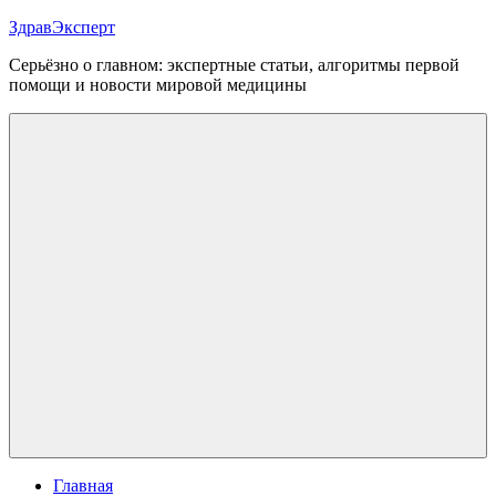
Перейти
ЗдравЭксперт
к
Серьёзно о главном: экспертные статьи, алгоритмы первой
содержимому
помощи и новости мировой медицины
Меню
Главная