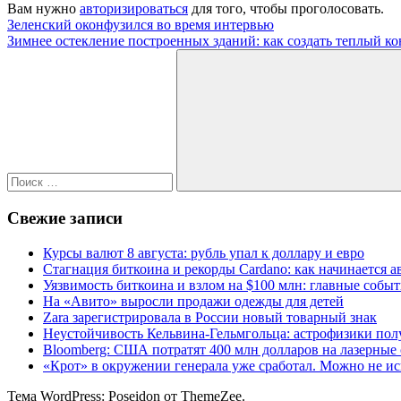
Вам нужно
авторизироваться
для того, чтобы проголосовать.
Навигация
Предыдущая
Зеленский оконфузился во время интервью
запись:
Следующая
Зимнее остекление построенных зданий: как создать теплый ко
по
запись:
Поиск
записям
для:
Поиск
Свежие записи
Курсы валют 8 августа: рубль упал к доллару и евро
Стагнация биткоина и рекорды Cardano: как начинается а
Уязвимость биткоина и взлом на $100 млн: главные собы
На «Авито» выросли продажи одежды для детей
Zara зарегистрировала в России новый товарный знак
Неустойчивость Кельвина-Гельмгольца: астрофизики пол
Bloomberg: США потратят 400 млн долларов на лазерны
«Крот» в окружении генерала уже сработал. Можно не и
Тема WordPress: Poseidon от ThemeZee.