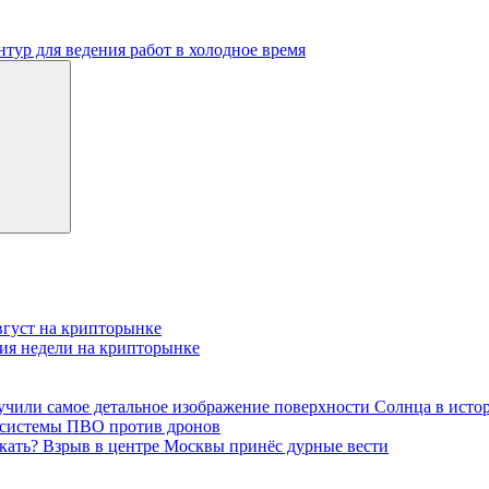
нтур для ведения работ в холодное время
вгуст на крипторынке
тия недели на крипторынке
учили самое детальное изображение поверхности Солнца в исто
е системы ПВО против дронов
скать? Взрыв в центре Москвы принёс дурные вести