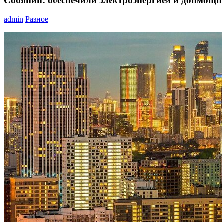
Собянин: обеспечили электроэнергией и допмощн
admin
Разное