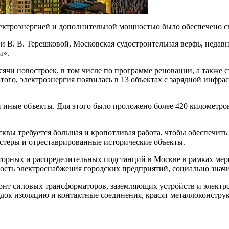
ектроэнергией и дополнительной мощностью было обеспечено св
 В. В. Терешковой, Московская судостроительная верфь, недавн
и».
ячи новостроек, в том числе по программе реновации, а также 
го, электроэнергия появилась в 13 объектах с зарядной инфрас
 иные объекты. Для этого было проложено более 420 километро
осквы требуется большая и кропотливая работа, чтобы обеспечи
астеры и отреставрированные исторические объекты.
аторных и распределительных подстанций в Москве в рамках м
ость электроснабжения городских предприятий, социально знач
онт силовых трансформаторов, заземляющих устройств и электр
док изоляцию и контактные соединения, красят металлоконструк