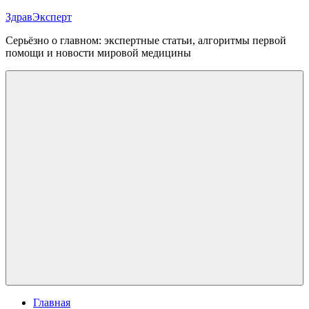
Перейти
ЗдравЭксперт
к
Серьёзно о главном: экспертные статьи, алгоритмы первой
содержимому
помощи и новости мировой медицины
Меню
Главная