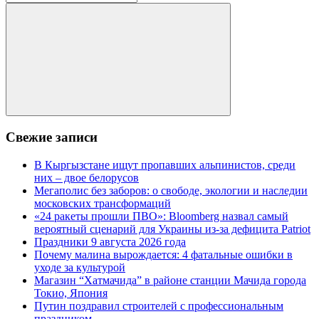
для:
Поиск
Свежие записи
В Кыргызстане ищут пропавших альпинистов, среди
них – двое белорусов
Мегаполис без заборов: о свободе, экологии и наследии
московских трансформаций
«24 ракеты прошли ПВО»: Bloomberg назвал самый
вероятный сценарий для Украины из-за дефицита Patriot
Праздники 9 августа 2026 года
Почему малина вырождается: 4 фатальные ошибки в
уходе за культурой
Магазин “Хатмачида” в районе станции Мачида города
Токио, Япония
Путин поздравил строителей с профессиональным
праздником