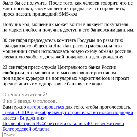
было бы ее получить. После того, как человек говорит, что не
ждет посылки, злоумышленник предлагает это проверить,
прося назвать пришедший SMS-код.
Получив код, мошенник может войти в аккаунт покупателя
на маркетплейсе и получить доступ к его банковским данным.
30 сентября председатель комитета Госдумы по развитию
гражданского общества Яна Лантратова
рассказала
, что
мошенники стали использовать новую схему обмана россиян,
связанную якобы с доставкой подарков на день рождения.
23 сентября пресс-служба Центрального банка России
сообщила
, что мошенники массово звонят россиянам
под видом курьеров из популярных маркетплейсов и просят
предоставить им одноразовые банковские коды.
Оценка читателей!
0 из 5 звезд. 0 голосов.
Вам нужно
авторизироваться
для того, чтобы проголосовать.
Навигация
Предыдущая
Трамп: США в декабре начнут строительство новой подлодки
запись:
класса «Вирджиния»
по
Следующая
После обстрела ВСУ без света остались 40 тысяч жителей
записям
запись:
Белгородской области
Поиск