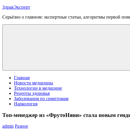
Перейти
ЗдравЭксперт
к
Серьёзно о главном: экспертные статьи, алгоритмы первой п
содержимому
Меню
Главная
Новости медицины
Технологии в медицине
Рецепты здоровья
Заболевания по симптомам
Наркология
Топ-менеджер из «ФрутоНяни» стала новым генд
admin
Разное