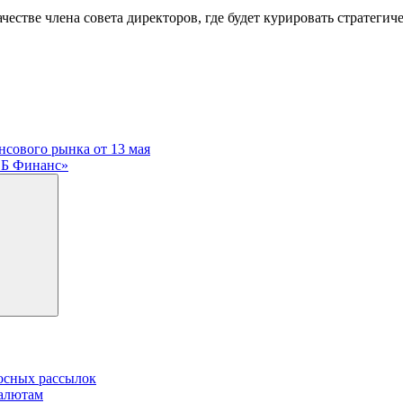
честве члена совета директоров, где будет курировать стратеги
сового рынка от 13 мая
«ВБ Финанс»
осных рассылок
валютам