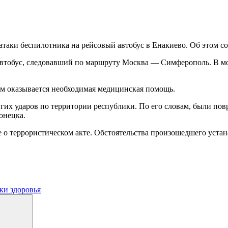
е атаки беспилотника на рейсовый автобус в Енакиево. Об это
втобус, следовавший по маршруту Москва — Симферополь. В мо
м оказывается необходимая медицинская помощь.
их ударов по территории республики. По его словам, были пов
онецка.
ье о террористическом акте. Обстоятельства произошедшего уст
ки здоровья