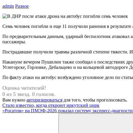
admin
Разное
Семь человек погибли и еще 11 получили ранения в результат
По предварительным данным, ударный беспилотник атаковал а
пассажиры.
Пострадавшие получили травмы различной степени тяжести. И
Накануне вечером Пушилин также сообщал о последствиях друг
Углегорске, Горловке, Дебальцево и на кольцевой автодороге Д
По факту атаки на автобус возбуждено уголовное дело по стат
Оценка читателей!
0 из 5 звезд. 0 голосов.
Вам нужно
авторизироваться
для того, чтобы проголосовать.
Навигация
Предыдущая
Стало известно, когда откроют иркутский цирк
запись:
Следующая
«Росатом» на ПМЭФ-2026 показал систему экспресс-диагности
по
запись:
Поиск
записям
для: