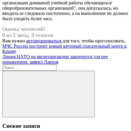
организации домашней учебной работы обучающихся
общеобразовательных организаций", она допускалась, но
вводить ее следовало постепенно, а на выполнение не должно
было уходить более часа.
Оценка читателей!
0 из 5 звезд. 0 голосов.
Вам нужно
авторизироваться
для того, чтобы проголосовать.
Навигация
Предыдущая
МЧС России построит новый крупный спасательный центр в
запись:
Крыму
по
Следующая
Линия НАТО на милитаризацию закончится для нее
записям
запись:
поражением, заявил Лавров
Поиск
для:
Поиск
Свежие записи