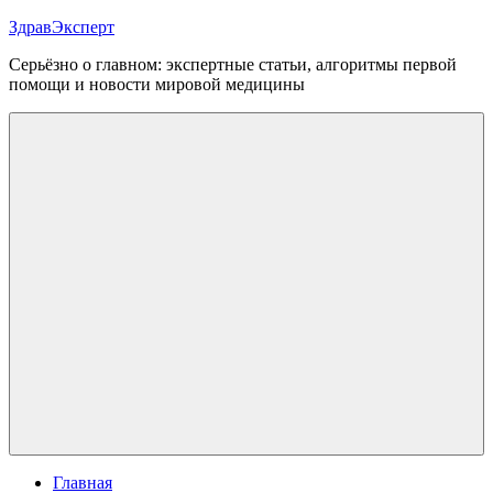
Перейти
ЗдравЭксперт
к
Серьёзно о главном: экспертные статьи, алгоритмы первой
содержимому
помощи и новости мировой медицины
Меню
Главная