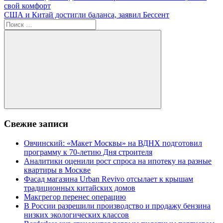
запись:
свой комфорт
по
Следующая
США и Китай достигли баланса, заявил Бессент
записям
запись:
Поиск
для:
Поиск
Свежие записи
Овчинский: «Макет Москвы» на ВДНХ подготовил
программу к 70-летию Дня строителя
Аналитики оценили рост спроса на ипотеку на разные
квартиры в Москве
Фасад магазина Urban Revivo отсылает к крышам
традиционных китайских домов
Макгрегор перенес операцию
В России разрешили производство и продажу бензина
низких экологических классов