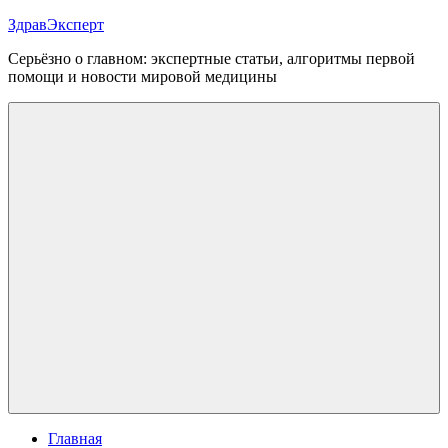
Перейти
ЗдравЭксперт
к
Серьёзно о главном: экспертные статьи, алгоритмы первой
содержимому
помощи и новости мировой медицины
Меню
Главная