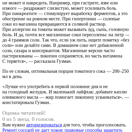
он может и навредить. Например, при гастрите, язве или
изжоге — раздражает слизистую, может усиливать боль.
При панкреатите — стимулирует выработку ферментов, а это
обострение на ровном месте. При гипертонии — соленые
соки из магазина превращаются в соляной раствор.
При аллергии на томаты может вызывать зуд, сыпь, головную
боль. И да, почти все магазинные соки пересолены: на литр —
до 4 граммов соли. Так что, если уж пить, ищите пометку «без
соли» или делайте сами. В домашнем соке нет добавленной
соли, сахара и консервантов. Магазинные версии часто
пастеризованы — ликопин сохраняется, но часть витамина
С теряется», — рассказала Гузман.
По ее словам, оптимальная порция томатного сока — 200–250
мл в день.
«Лучше его употребить в первой половине дня и не
на голодный желудок. И маленький лайфхак: добавьте каплю
оливкового масла — жир помогает ликопину усваиваться», —
констатировала Гузман.
Оценка читателей!
0 из 5 звезд. 0 голосов.
Вам нужно
авторизироваться
для того, чтобы проголосовать.
Навигация
Предыдущая
Ремонт соседей не дает покоя: правовые способы защитить