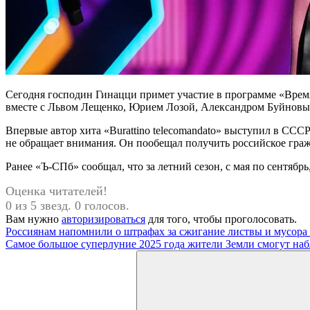
Сегодня господин Гинацци примет участие в программе «Время
вместе с Львом Лещенко, Юрием Лозой, Александром Буйнов
Впервые автор хита «Burattino telecomandato» выступил в СС
не обращает внимания. Он пообещал получить российское граж
Ранее «Ъ-СПб» сообщал, что за летний сезон, с мая по сентябр
Оценка читателей!
0 из 5 звезд. 0 голосов.
Вам нужно
авторизироваться
для того, чтобы проголосовать.
Навигация
Предыдущая
Россиянам напомнили о штрафах за сжигание листвы и мусора 
запись:
Следующая
Самое большое суперлуние 2025 года жители Земли смогут наб
по
запись:
Поиск
записям
для: