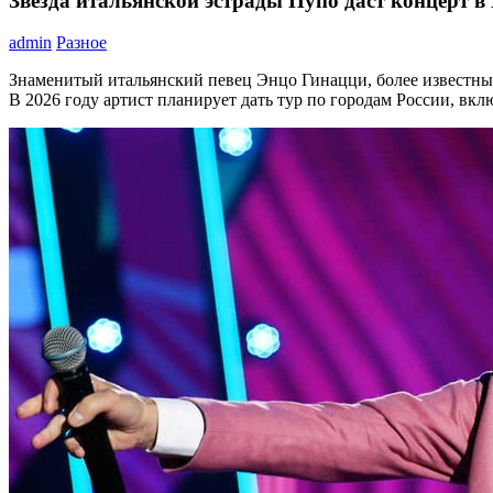
Звезда итальянской эстрады Пупо даст концерт в
admin
Разное
Знаменитый итальянский певец Энцо Гинацци, более известный
В 2026 году артист планирует дать тур по городам России, вк