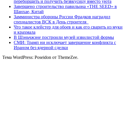
переборщить и получить безвкусицу вместо уюта
Завершено строительство павильона «THE SEED» в
Шанхае, Китай
Замминистра обороны России Фрадков наградил
специалистов ВСК в День строителя
Что такое клейстер для обоев и как его сварить из муки
и крахмала
В Шэньчжэне построили музей извилистой формы
СМИ: Трамп ни исключает завершение конфликта с
Ираном без ядерной сделки
Тема WordPress: Poseidon от ThemeZee.