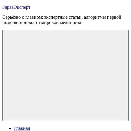
Перейти
ЗдравЭксперт
к
Серьёзно о главном: экспертные статьи, алгоритмы первой
содержимому
помощи и новости мировой медицины
Меню
Главная