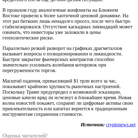
В прошлом году аналогичные конфликты на Ближнем
Востоке привели к более хаотичной ценовой динамике. На
этот раз биткоин лишь ненадолго просел, после чего быстро
стабилизировался. Отсутствие каскадных ликвидаций может
означать, что инвесторы уже заложили в цены
геополитические риски.
Параллельно резкий разворот на графиках драгметаллов
вызывает вопросы о позиционировании и ликвидности.
Быстрое закрытие фьючерсных контрактов способно
значительно усиливать колебания котировок при
перегруженности торгов.
Масштаб падения, превысивший $1 трлн всего за час,
показывает крайнюю хрупкость рыночных настроений.
Поскольку Трамп предупредил о возможной эскалации,
ценовые качели вряд ли исчезнут в ближайшее время. Новая
волна новостей покажет, сохранят ли цифровые активы свою
привлекательность или капитал вернется к традиционным
инструментам сохранения стоимости.
Источник:
cryptonews.net
Оценка читателей!