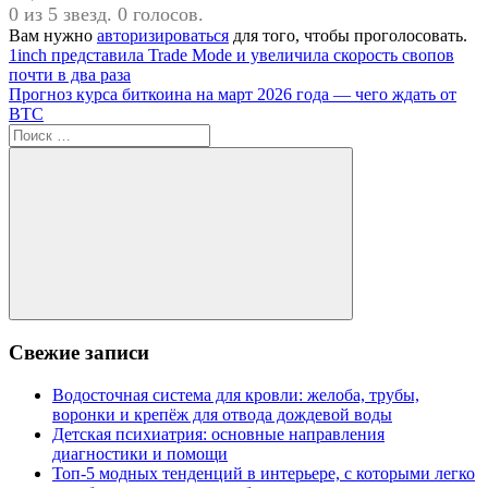
0 из 5 звезд. 0 голосов.
Вам нужно
авторизироваться
для того, чтобы проголосовать.
Навигация
Предыдущая
1inch представила Trade Mode и увеличила скорость свопов
запись:
почти в два раза
по
Следующая
Прогноз курса биткоина на март 2026 года — чего ждать от
записям
запись:
BTC
Поиск
для:
Поиск
Свежие записи
Водосточная система для кровли: желоба, трубы,
воронки и крепёж для отвода дождевой воды
Детская психиатрия: основные направления
диагностики и помощи
Топ-5 модных тенденций в интерьере, с которыми легко