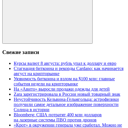
Поиск
Свежие записи
Курсы валют 8 августа: рубль упал к доллару и евро
Стагнация биткоина и рекорды Cardano: как начинается
август на крипторынке
Уязвимость биткоина и взлом на $100 млн: главные
события недели на крипторынке
На «Авито» выросли продажи одежды для детей
Zara зарегистрировала в России новый товарный знак
Неустойчивость Кельвина-Гельмгольца: астрофизики
получили самое детальное изображение поверхности
Солнца в истории
Bloomberg: США потратят 400 млн долларов
на лазерные системы ПВО против дронов
«Крот» в окружении генерала уже сработал. Можно не