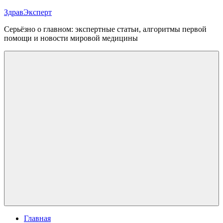
Перейти
ЗдравЭксперт
к
Серьёзно о главном: экспертные статьи, алгоритмы первой
содержимому
помощи и новости мировой медицины
Меню
Главная