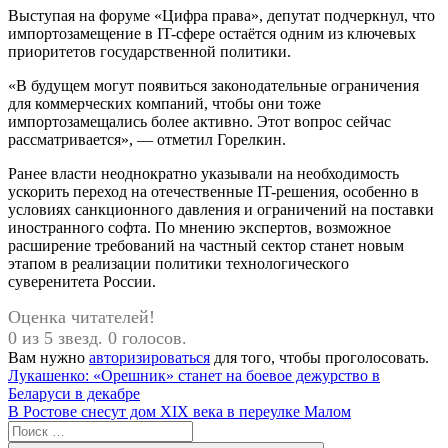
Выступая на форуме «Цифра права», депутат подчеркнул, что
импортозамещение в IT-сфере остаётся одним из ключевых
приоритетов государственной политики.
«В будущем могут появиться законодательные ограничения
для коммерческих компаний, чтобы они тоже
импортозамещались более активно. Этот вопрос сейчас
рассматривается», — отметил Горелкин.
Ранее власти неоднократно указывали на необходимость
ускорить переход на отечественные IT-решения, особенно в
условиях санкционного давления и ограничений на поставки
иностранного софта. По мнению экспертов, возможное
расширение требований на частный сектор станет новым
этапом в реализации политики технологического
суверенитета России.
Оценка читателей!
0 из 5 звезд. 0 голосов.
Вам нужно
авторизироваться
для того, чтобы проголосовать.
Навигация
Предыдущая
Лукашенко: «Орешник» станет на боевое дежурство в
запись:
Беларуси в декабре
по
Следующая
В Ростове снесут дом XIX века в переулке Малом
записям
запись:
Поиск
для: