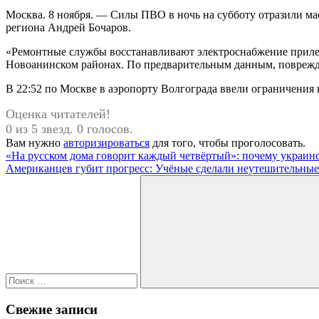
Москва. 8 ноября. — Силы ПВО в ночь на субботу отразили ма
региона Андрей Бочаров.
«Ремонтные службы восстанавливают электроснабжение прил
Новоанинском районах. По предварительным данным, поврежд
В 22:52 по Москве в аэропорту Волгограда ввели ограничения
Оценка читателей!
0 из 5 звезд. 0 голосов.
Вам нужно
авторизироваться
для того, чтобы проголосовать.
Навигация
Предыдущая
«На русском дома говорит каждый четвёртый»: почему украинс
запись:
Следующая
Американцев губит прогресс: Учёные сделали неутешительны
по
запись:
Поиск
записям
для:
Поиск
Свежие записи