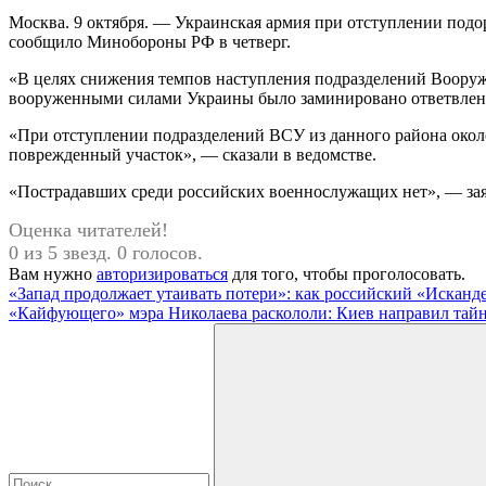
Москва. 9 октября. — Украинская армия при отступлении подо
сообщило Минобороны РФ в четверг.
«В целях снижения темпов наступления подразделений Вооруж
вооруженными силами Украины было заминировано ответвлен
«При отступлении подразделений ВСУ из данного района около 
поврежденный участок», — сказали в ведомстве.
«Пострадавших среди российских военнослужащих нет», — з
Оценка читателей!
0 из 5 звезд. 0 голосов.
Вам нужно
авторизироваться
для того, чтобы проголосовать.
Навигация
Предыдущая
«Запад продолжает утаивать потери»: как российский «Искан
запись:
Следующая
«Кайфующего» мэра Николаева раскололи: Киев направил тайн
по
запись:
Поиск
записям
для: