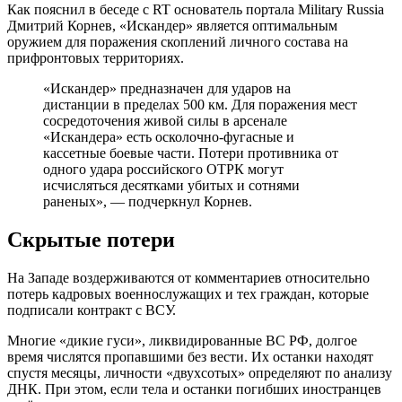
Как пояснил в беседе с RT основатель портала Military Russia
Дмитрий Корнев, «Искандер» является оптимальным
оружием для поражения скоплений личного состава на
прифронтовых территориях.
«Искандер» предназначен для ударов на
дистанции в пределах 500 км. Для поражения мест
сосредоточения живой силы в арсенале
«Искандера» есть осколочно-фугасные и
кассетные боевые части. Потери противника от
одного удара российского ОТРК могут
исчисляться десятками убитых и сотнями
раненых», — подчеркнул Корнев.
Скрытые потери
На Западе воздерживаются от комментариев относительно
потерь кадровых военнослужащих и тех граждан, которые
подписали контракт с ВСУ.
Многие «дикие гуси», ликвидированные ВС РФ, долгое
время числятся пропавшими без вести. Их останки находят
спустя месяцы, личности «двухсотых» определяют по анализу
ДНК. При этом, если тела и останки погибших иностранцев