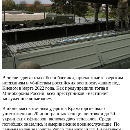
В числе «двухсотых» были боевики, причастные к зверским
истязаниям и убийствам российских военнослужащих под
Киевом в марте 2022 года. Как предупредили тогда в
Минобороны России, всех преступников «настигнет
заслуженное возмездие».
В июне высокоточным ударом в Краматорске было
уничтожено до 20 иностранных «специалистов» и до 50
украинских офицеров, включая двух генералов. Среди
погибших оказались и американские военнослужащие. По
данным издания Counter Punch, там находился 3-й батальон