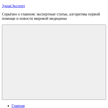
Перейти
ЗдравЭксперт
к
Серьёзно о главном: экспертные статьи, алгоритмы первой
содержимому
помощи и новости мировой медицины
Меню
Главная