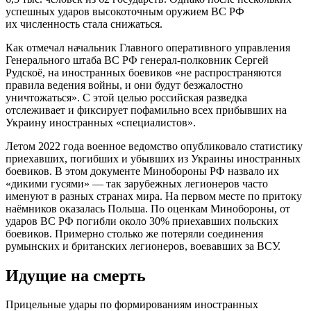
успешных ударов высокоточным оружием ВС РФ
их численность стала снижаться.
Как отмечал начальник Главного оперативного управления
Генерального штаба ВС РФ генерал-полковник Сергей
Рудскоё, на иностранных боевиков «не распространяются
правила ведения войны, и они будут безжалостно
уничтожаться». С этой целью российская разведка
отслеживает и фиксирует пофамильно всех прибывших на
Украину иностранных «специалистов».
Летом 2022 года военное ведомство опубликовало статистику
приехавших, погибших и убывших из Украины иностранных
боевиков. В этом документе Минобороны РФ назвало их
«дикими гусями» — так зарубежных легионеров часто
именуют в разных странах мира. На первом месте по притоку
наёмников оказалась Польша. По оценкам Минобороны, от
ударов ВС РФ погибли около 30% приехавших польских
боевиков. Примерно столько же потеряли соединения
румынских и британских легионеров, воевавших за ВСУ.
Идущие на смерть
Прицельные удары по формированиям иностранных