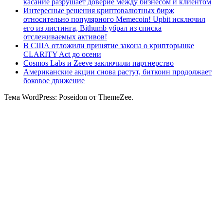
касание разрушает доверие между бизнесом и клиентом
Интересные решения криптовалютных бирж
относительно популярного Memecoin! Upbit исключил
его из листинга, Bithumb убрал из списка
отслеживаемых активов!
В США отложили принятие закона о крипторынке
CLARITY Act до осени
Cosmos Labs и Zeeve заключили партнерство
Американские акции снова растут, биткоин продолжает
боковое движение
Тема WordPress: Poseidon от ThemeZee.