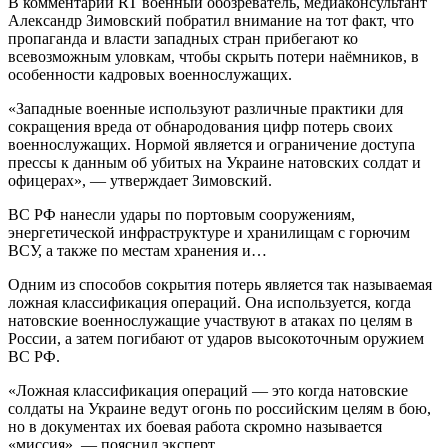
В комментарии RT военный обозреватель, медиаконсультант
Александр Зимовский побратил внимание на тот факт, что
пропаганда и власти западных стран прибегают ко
всевозможным уловкам, чтобы скрыть потери наёмников, в
особенности кадровых военнослужащих.
«Западные военные используют различные практики для
сокращения вреда от обнародования цифр потерь своих
военнослужащих. Нормой является и ограничение доступа
прессы к данным об убитых на Украине натовских солдат и
офицерах», — утверждает Зимовский.
ВС РФ нанесли удары по портовым сооружениям,
энергетической инфраструктуре и хранилищам с горючим
ВСУ, а также по местам хранения и…
Одним из способов сокрытия потерь является так называемая
ложная классификация операций. Она используется, когда
натовские военнослужащие участвуют в атаках по целям в
России, а затем погибают от ударов высокоточным оружием
ВС РФ.
«Ложная классификация операций — это когда натовские
солдаты на Украине ведут огонь по российским целям в бою,
но в документах их боевая работа скромно называется
«миссия», — пояснил эксперт.