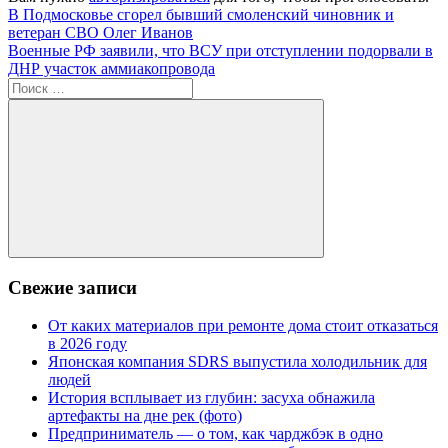
Навигация
Предыдущая
В Подмосковье сгорел бывший смоленский чиновник и
запись:
ветеран СВО Олег Иванов
по
Следующая
Военные РФ заявили, что ВСУ при отступлении подорвали в
записям
запись:
ДНР участок аммиакопровода
Поиск
для:
Поиск
Свежие записи
От каких материалов при ремонте дома стоит отказаться
в 2026 году
Японская компания SDRS выпустила холодильник для
людей
История всплывает из глубин: засуха обнажила
артефакты на дне рек (фото)
Предприниматель — о том, как чарджбэк в одно