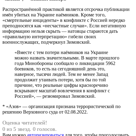
Распространённой практикой является отсрочка публикации
имён убитых на Украине наёмников. Кроме того,
«смертельные инциденты» в конфликте с Россией нередко
преподносятся как «несчастные случаи». Если негативную
информацию нельзя скрыть — натовцы стараются дать
«правильную интерпретацию» гибели своих
военнослужащих, подчеркнул Зимовский.
«Вместе с тем потери наёмников на Украине
можно назвать значительными. В марте прошлого
года Минобороны сообщало о ликвидации 5962
боевиков, то есть на сегодняшний день это,
наверное, тысячи людей. Тем не менее Запад
продолжит утаивать потери, хотя бы по той
причине, что реальные цифры красноречиво
вскрывают масштаб вовлечения в конфликт с
Россией», — резюмировал Зимовский.
* «Азов» — организация признана террористической по
решению Верховного суда от 02.08.2022.
Оценка читателей!
0 из 5 звезд. 0 голосов.
Вам нужно
авторизироваться
для того, чтобы проголосовать.